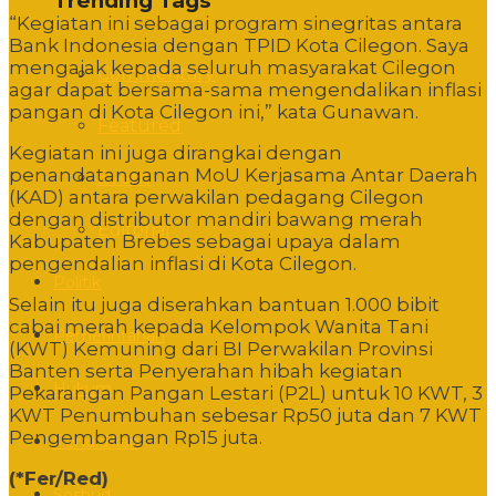
Trending Tags
“Kegiatan ini sebagai program sinegritas antara
Bank Indonesia dengan TPID Kota Cilegon. Saya
mengajak kepada seluruh masyarakat Cilegon
Commentary
agar dapat bersama-sama mengendalikan inflasi
pangan di Kota Cilegon ini,” kata Gunawan.
Featured
Kegiatan ini juga dirangkai dengan
penandatanganan MoU Kerjasama Antar Daerah
Event
(KAD) antara perwakilan pedagang Cilegon
dengan distributor mandiri bawang merah
Editorial
Kabupaten Brebes sebagai upaya dalam
pengendalian inflasi di Kota Cilegon.
Politik
Selain itu juga diserahkan bantuan 1.000 bibit
cabai merah kepada Kelompok Wanita Tani
Pemerintahan
(KWT) Kemuning dari BI Perwakilan Provinsi
Banten serta Penyerahan hibah kegiatan
Hukum
Pekarangan Pangan Lestari (P2L) untuk 10 KWT, 3
KWT Penumbuhan sebesar Rp50 juta dan 7 KWT
Pengembangan Rp15 juta.
Pendidikan
(*Fer/Red)
Sosbud