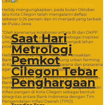
Cibeber.
Helldy mengungkapkan, pada bulan Oktober
lalu Kota Cilegon telah mengalami deflasi
sebesar 0.26 persen dan ini menjadi yang terbaik
se-Pulau Jawa.
“Oleh karenanya kolaborasi antara BI dan DKPP
Saat Hari
Cilegon ini sangat penting dan sebagai inspirasi
untuk merubah lahan kosong menjadi lahan
Metrologi
produktif,” ungkap Helldy.
Helldy berharap Bank Indonesia Perwakilan
Pemkot
Banten dapat terus mendukung urban farming
di Kota Cilegon, baik berupa sarana dan prasarana
Cilegon Tebar
agar inflasi di Kota Cilegon dapat terkendali.
Penghargaan
Sementara itu, Deputi Kepala Kantor Perwakilan
Bank Indonesia Provinsi Banten Gunawan
mengajak untuk bersama-sama mengendalikan
inflasi pangan di Kota Cilegon sebagai bentuk
sinegritas antara Bank Indonesia dengan Tim
Pengendalian Inflasi Daerah (TPID).