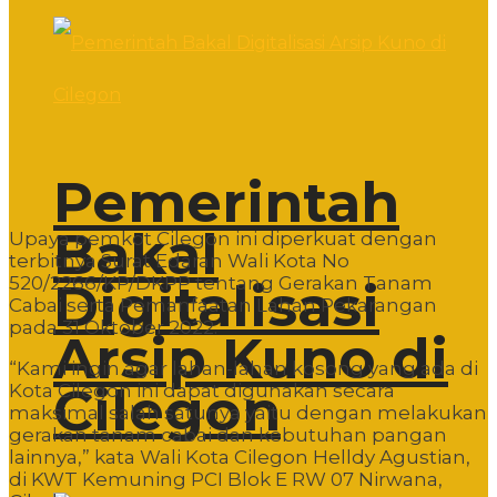
Pemerintah
Bakal
Upaya pemkot Cilegon ini diperkuat dengan
terbitnya Surat Edaran Wali Kota No
520/2266/KP/DKPP tentang Gerakan Tanam
Digitalisasi
Cabai serta Pemanfaatan Lahan Pekarangan
pada 31 Oktober 2022.
Arsip Kuno di
“Kami ingin agar lahan-lahan kosong yang ada di
Cilegon
Kota Cilegon ini dapat digunakan secara
maksimal salah satunya yaitu dengan melakukan
gerakan tanam cabai dan kebutuhan pangan
lainnya,” kata Wali Kota Cilegon Helldy Agustian,
di KWT Kemuning PCI Blok E RW 07 Nirwana,