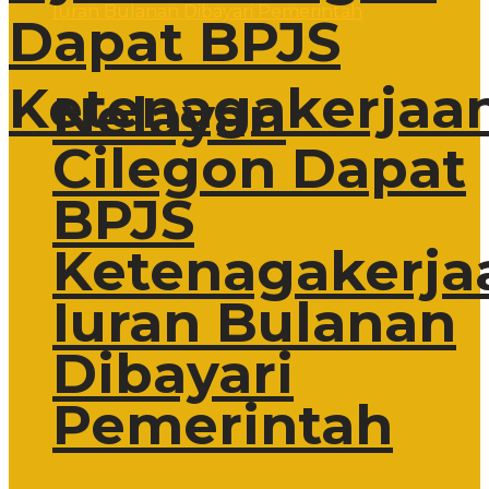
Dapat BPJS
Ketenagakerjaa
Nelayan
Cilegon Dapat
BPJS
Ketenagakerja
Iuran Bulanan
Dibayari
Pemerintah