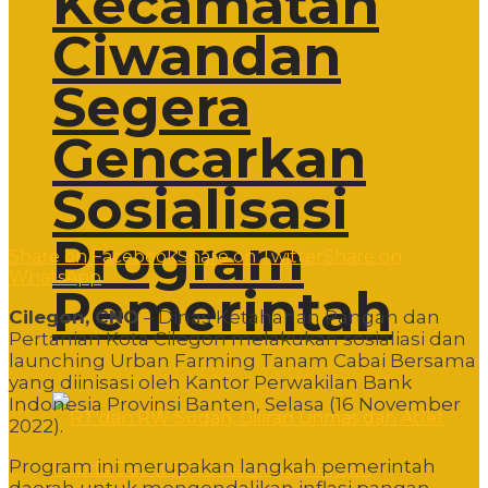
Kecamatan
Ciwandan
Segera
Gencarkan
Sosialisasi
Program
Share on Facebook
Share on Twitter
Share on
WhatsApp
Pemerintah
Cilegon, CNO
– Dinas Ketahanan Pangan dan
Pertanian Kota Cilegon melakukan sosialiasi dan
launching Urban Farming Tanam Cabai Bersama
yang diinisasi oleh Kantor Perwakilan Bank
Indonesia Provinsi Banten, Selasa (16 November
2022).
Program ini merupakan langkah pemerintah