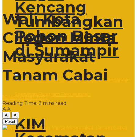
Kencang
Wali Kota
Tumbangkan
Pohon Besar
Cilegon Minta
di Sumampir
Masyarakat
Tanam Cabai
16 November 2022
Reading Time: 2 mins read
A
A
A
A
KIM
Reset