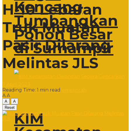
Kencang
H-10 Lebaran
Tumbangkan
Truk Muatan
Pohon Besar
Pasir Dilarang
di Sumampir
Melintas JLS
7 April 2023
Reading Time: 1 min read
A
A
A
A
Reset
KIM