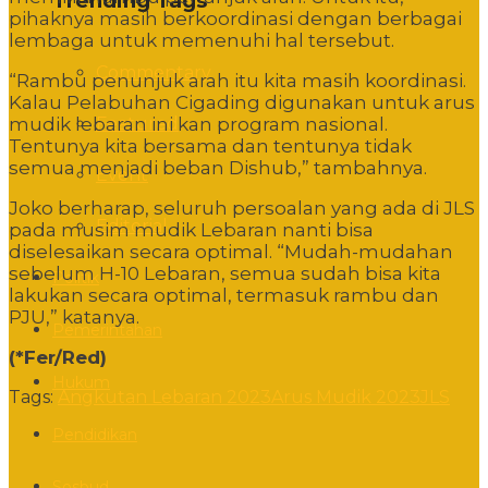
Trending Tags
pihaknya masih berkoordinasi dengan berbagai
lembaga untuk memenuhi hal tersebut.
Commentary
“Rambu penunjuk arah itu kita masih koordinasi.
Kalau Pelabuhan Cigading digunakan untuk arus
Featured
mudik lebaran ini kan program nasional.
Tentunya kita bersama dan tentunya tidak
semua menjadi beban Dishub,” tambahnya.
Event
Joko berharap, seluruh persoalan yang ada di JLS
Editorial
pada musim mudik Lebaran nanti bisa
diselesaikan secara optimal. “Mudah-mudahan
sebelum H-10 Lebaran, semua sudah bisa kita
Politik
lakukan secara optimal, termasuk rambu dan
PJU,” katanya.
Pemerintahan
(*Fer/Red)
Hukum
Tags:
Angkutan Lebaran 2023
Arus Mudik 2023
JLS
Pendidikan
Sosbud