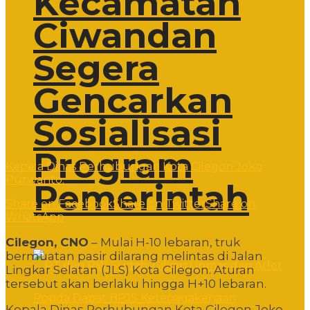
Kecamatan
Ciwandan
Segera
Gencarkan
Sosialisasi
Program
Kepala Dinas Perhubungan Kota Cilegon Joko
Purwanto.
Pemerintah
Share on Facebook
Share on Twitter
Share on
WhatsApp
Cilegon, CNO
– Mulai H-10 lebaran, truk
bermuatan pasir dilarang melintas di Jalan
Lingkar Selatan (JLS) Kota Cilegon. Aturan
tersebut akan berlaku hingga H+10 lebaran.
Kepala Dinas Perhubungan Kota Cilegon Joko