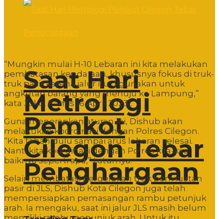
“Mungkin mulai H-10 Lebaran ini kita melakukan
Saat Hari
pembatasan kendaraan, khususnya fokus di truk-
truk pasir karena jalur itu digunakan untuk
Metrologi
angkutan barang yang menuju ke Lampung,”
kata Joko, Kamis (6 April 2023).
Pemkot
Guna menerapkan aturan ini, Dishub akan
melakukan koordinasi dengan Polres Cilegon.
Cilegon Tebar
“Kita tahan dulu sampai arus lebaran selesai.
Nanti kita koordinasi dengan Polres kira-kira
baiknya seperti apa,” tuturnya.
Penghargaan
Selain membatasi pergerakan truk bermuatan
pasir di JLS, Dishub Kota Cilegon juga telah
mempersiapkan pemasangan rambu petunjuk
arah. Ia mengaku, saat ini jalur JLS masih belum
memiliki rambu penunjuk arah. Untuk itu,