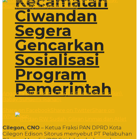
Kecamatan
Ciwandan
Segera
Gencarkan
Sosialisasi
Program
Pemerintah
Anggota DPRD Kota Cilegon Edison Sitorus (kiri),
Babay Suhaemi (kanan)
Share on Facebook
Share on Twitter
Share on
WhatsApp
Cilegon, CNO
– Ketua Fraksi PAN DPRD Kota
Cilegon Edison Sitorus menyebut PT Pelabuhan