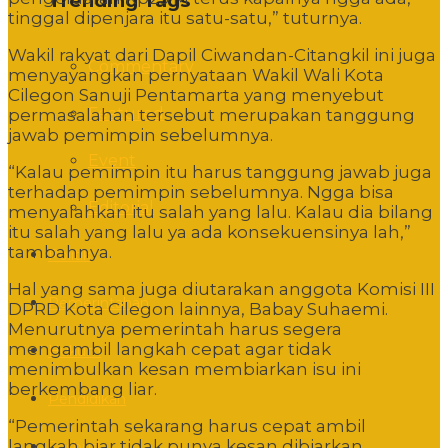
Trending Tags
tinggal dipenjara itu satu-satu,” tuturnya.
Wakil rakyat dari Dapil Ciwandan-Citangkil ini juga
Commentary
menyayangkan pernyataan Wakil Wali Kota
Cilegon Sanuji Pentamarta yang menyebut
Featured
permasalahan tersebut merupakan tanggung
jawab pemimpin sebelumnya.
Event
“Kalau pemimpin itu harus tanggung jawab juga
terhadap pemimpin sebelumnya. Ngga bisa
Editorial
menyalahkan itu salah yang lalu. Kalau dia bilang
itu salah yang lalu ya ada konsekuensinya lah,”
tambahnya.
Politik
Hal yang sama juga diutarakan anggota Komisi III
Pemerintahan
DPRD Kota Cilegon lainnya, Babay Suhaemi.
Menurutnya pemerintah harus segera
mengambil langkah cepat agar tidak
Hukum
menimbulkan kesan membiarkan isu ini
berkembang liar.
Pendidikan
“Pemerintah sekarang harus cepat ambil
langkah biar tidak punya kesan dibiarkan.
Sosbud