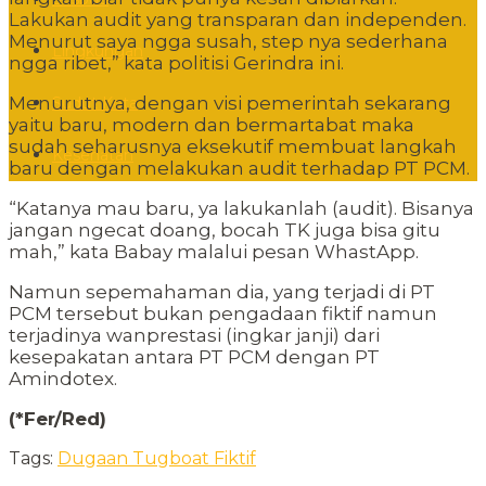
Lakukan audit yang transparan dan independen.
Menurut saya ngga susah, step nya sederhana
Lingkungan
ngga ribet,” kata politisi Gerindra ini.
Menurutnya, dengan visi pemerintah sekarang
Sudut Kota
yaitu baru, modern dan bermartabat maka
sudah seharusnya eksekutif membuat langkah
Kesehatan
baru dengan melakukan audit terhadap PT PCM.
“Katanya mau baru, ya lakukanlah (audit). Bisanya
jangan ngecat doang, bocah TK juga bisa gitu
mah,” kata Babay malalui pesan WhastApp.
Namun sepemahaman dia, yang terjadi di PT
PCM tersebut bukan pengadaan fiktif namun
terjadinya wanprestasi (ingkar janji) dari
kesepakatan antara PT PCM dengan PT
Amindotex.
(*Fer/Red)
Tags:
Dugaan Tugboat Fiktif