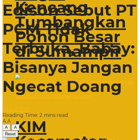
Kencang
Edison Sebut PT
Tumbangkan
PCM Tidak
Pohon Besar
Terbuka, Babay:
di Sumampir
Bisanya Jangan
Ngecat Doang
10 Juli 2021
Reading Time: 2 mins read
KIM
A
A
A
A
Reset