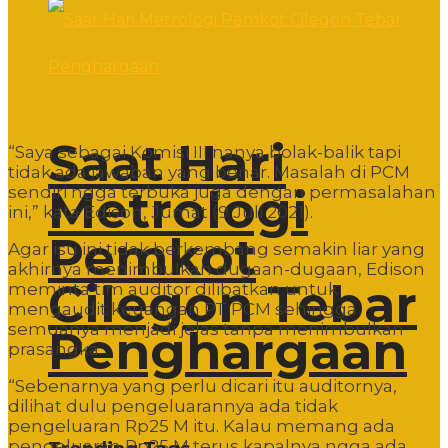
Saat Hari
“Saya sebagai Komisi III nanya bolak-balik tapi
tidak ada jawaban yang benar. Masalah di PCM
Metrologi
sendiri ngga terbuka juga dengan permasalahan
ini,” kata Edison, Jumat (9 Juli 2021).
Pemkot
Agar isu ini tidak berkembang semakin liar yang
akhirnya menimbulkan dugaan-dugaan, Edison
Cilegon Tebar
meminta tim auditor dilibatkan untuk
mengaudit keuangan PT PCM sehingga
semuanya menjadi jelas tanpa menimbulkan
Penghargaan
prasangka.
“Sebenarnya yang perlu dicari itu auditornya,
dilihat dulu pengeluarannya ada tidak
pengeluaran Rp25 M itu. Kalau memang ada
pengeluaran Rp25 M terus kapalnya ngga ada,