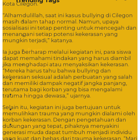
Trending Tags
Kota Cilegon.
“Alhamdulillah, saat ini kasus bullying di Cilegon
Commentary
masih dalam tahap normal. Namun, upaya
sosialisasi ini tetap penting untuk mencegah dan
menangani setiap potensi kekerasan yang
Featured
mungkin terjadi,” katanya.
Event
Ia juga berharap melalui kegiatan ini, para siswa
dapat memahami tindakan yang harus diambil
jika menghadapi atau menyaksikan kekerasan.
Editorial
“Mereka harus tahu bahwa bullying dan
kekerasan seksual adalah perbuatan yang salah
Politik
dan memiliki dampak negatif jangka panjang,
terutama bagi korban yang bisa mengalami
Pemerintahan
trauma hingga dewasa,” ujarnya.
Selain itu, kegiatan ini juga bertujuan untuk
Hukum
memulihkan trauma yang mungkin dialami oleh
korban kekerasan. Dengan pengetahuan dan
Pendidikan
dukungan yang tepat, pihaknya menyakini
generasi muda dapat tumbuh menjadi individu
yang kuat dan bebas dari trauma kekerasan. “Mari
Sosbud