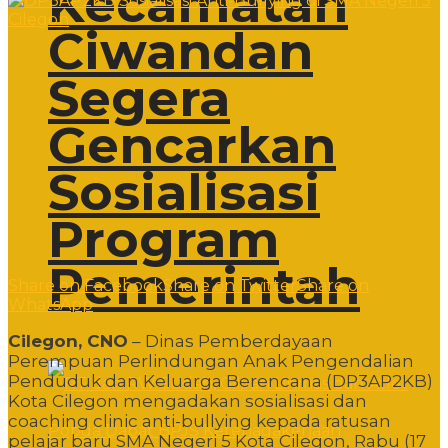
Kecamatan
Ciwandan
Segera
Gencarkan
Sosialisasi
Program
Pemerintah
Share on Facebook
Share on Twitter
Share on
WhatsApp
Cilegon, CNO
– Dinas Pemberdayaan
Perempuan Perlindungan Anak Pengendalian
Penduduk dan Keluarga Berencana (DP3AP2KB)
Kota Cilegon mengadakan sosialisasi dan
coaching clinic anti-bullying kepada ratusan
pelajar baru SMA Negeri 5 Kota Cilegon, Rabu (17