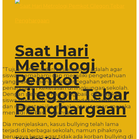
Saat Hari
Metrologi
“Tujuan utama dari sosialisasi ini adalah agar
Pemkot
siswa memahami dan memiliki pengetahuan
yang cukup mengenai pencegahan serta
penanganan kekerasan di lingkungan sekolah.
Cilegon Tebar
Dengan pemahaman yang baik, diharapkan
siswa mampu mencegah tindakan kekerasan
Penghargaan
dan mengatasi jika mereka atau teman mereka
menjadi korban,” ujarnya.
Dia menjelaskan, kasus bullying telah lama
terjadi di berbagai sekolah, namun pihaknya
berupaya keras agar tidak ada korban bullying di