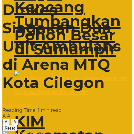
Kencang
Dinkes
Tumbangkan
Siagakan Dua
Pohon Besar
Unit Ambulans
di Sumampir
di Arena MTQ
Kota Cilegon
6 Juni 2023
Reading Time: 1 min read
KIM
A
A
A
A
Reset