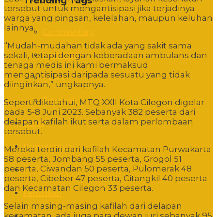
Trending Tags
tersebut untuk mengantisipasi jika terjadinya
warga yang pingsan, kelelahan, maupun keluhan
lainnya.
Commentary
“Mudah-mudahan tidak ada yang sakit sama
Featured
sekali, tetapi dengan keberadaan ambulans dan
tenaga medis ini kami bermaksud
mengantisipasi daripada sesuatu yang tidak
Event
diinginkan,” ungkapnya.
Editorial
Seperti diketahui, MTQ XXII Kota Cilegon digelar
pada 5-8 Juni 2023. Sebanyak 382 peserta dari
delapan kafilah ikut serta dalam perlombaan
Politik
tersebut.
Pemerintahan
Mereka terdiri dari kafilah Kecamatan Purwakarta
58 peserta, Jombang 55 peserta, Grogol 51
peserta, Ciwandan 50 peserta, Pulomerak 48
Hukum
peserta, Cibeber 47 peserta, Citangkil 40 peserta
dan Kecamatan Cilegon 33 peserta.
Pendidikan
Selain masing-masing kafilah dari delapan
kecamatan, ada juga para dewan juri sebanyak 95
Sosbud