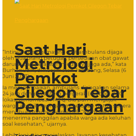
Saat Hari
“Intinya masing-masing unit ambulans dijaga
Metrologi
oleh dua orang petugas, persediaan obat gawat
darurat dan peralatan medisnya juga ada,” kata
Burhanudin, di Kecamatan Jombang, Selasa (6
Pemkot
Juni 2023).
Cilegon Tebar
Ia menyampaikan, ambulans disiagakan selama
24 jam dengan sistem bergerak (mobile) di 10
lokasi perlombaan MTQ. Dia pun mengajak
Penghargaan
warga apabila mengalami keluhan untuk segera
menghubungi pelayanan 119. “Kami siap
menerima panggilan apabila warga ada keluhan
soal kesehatan,” ujarnya.
Lebih lanjut ia menjelaskan, layanan kesehatan