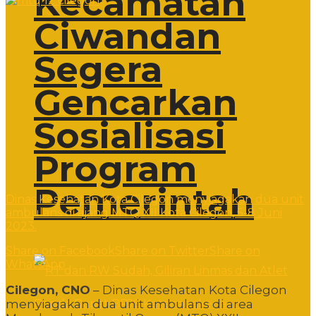
Kecamatan
Ciwandan
Segera
Gencarkan
Sosialisasi
Program
Pemerintah
Dinas Kesehatan Kota Cilegon menyiagakan dua unit
ambulans di ajang MTQ XII Kota Cilegon, 5-8 Juni
2023.
Share on Facebook
Share on Twitter
Share on
WhatsApp
Cilegon, CNO
– Dinas Kesehatan Kota Cilegon
menyiagakan dua unit ambulans di area