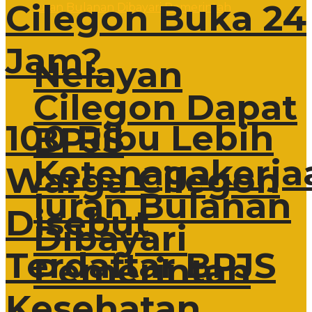
Cilegon Buka 24
Jam?
Nelayan
Cilegon Dapat
100 Ribu Lebih
BPJS
Ketenagakerja
Warga Cilegon
Iuran Bulanan
Disebut
Dibayari
Terdaftar BPJS
Pemerintah
Kesehatan