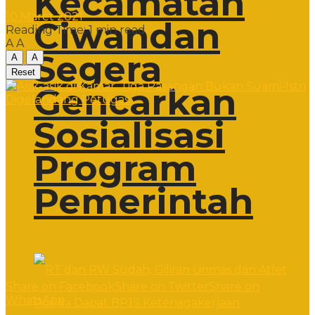
Kecamatan
10 Maret 2021
Ciwandan
Reading Time: 1 min read
A
A
Segera
A
A
Reset
Gencarkan
Sosialisasi
Program
Pemerintah
Share on Facebook
Share on Twitter
Share on
WhatsApp