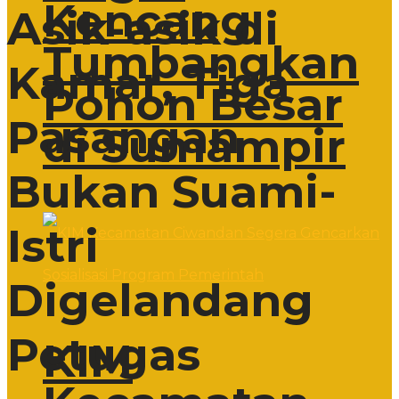
Kencang
Asik-asik di
Tumbangkan
Kamar, Tiga
Pohon Besar
Pasangan
di Sumampir
Bukan Suami-
Istri
Digelandang
Petugas
KIM