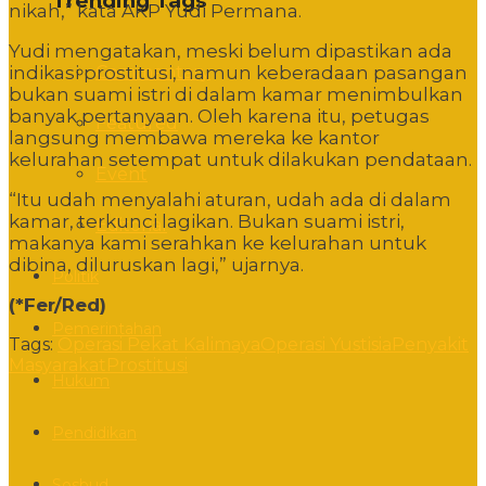
Trending Tags
nikah,” kata AKP Yudi Permana.
Yudi mengatakan, meski belum dipastikan ada
Commentary
indikasi prostitusi, namun keberadaan pasangan
bukan suami istri di dalam kamar menimbulkan
banyak pertanyaan. Oleh karena itu, petugas
Featured
langsung membawa mereka ke kantor
kelurahan setempat untuk dilakukan pendataan.
Event
“Itu udah menyalahi aturan, udah ada di dalam
kamar, terkunci lagikan. Bukan suami istri,
Editorial
makanya kami serahkan ke kelurahan untuk
dibina, diluruskan lagi,” ujarnya.
Politik
(*Fer/Red)
Pemerintahan
Tags:
Operasi Pekat Kalimaya
Operasi Yustisia
Penyakit
Masyarakat
Prostitusi
Hukum
Pendidikan
Sosbud