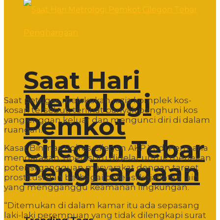
Saat Hari
Metrologi
Saat petugas melakukan razia komplek kos-
kosan tersebut, terlihat banyak penghuni kos
Pemkot
yang enggan keluar dan mengunci diri di dalam
ruangan.
Cilegon Tebar
Kasat Binmas Polres Cilegon AKP Yudi Permana
mengatakan, operasi itu digelar untuk menekan
Penghargaan
potensi gangguan masyarakat dengan target
prostitusi dan berbagai potensi kejahatan lain
yang mengganggu keamanan lingkungan.
“Ditemukan di dalam kamar itu ada sepasang
laki-laki perempuan yang tidak dilengkapi surat