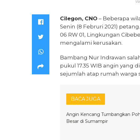
Wa
Cilegon, CNO
– Beberapa wila
Senin (8 Februri 2021) petan
06 RW 01, Lingkungan Cibebe
mengalami kerusakan.
Bambang Nur Indrawan salah
pukul 17.35 WIB angin yang
sejumlah atap rumah warga
BACA JUGA
Angin Kencang Tumbangkan Po
Besar di Sumampir