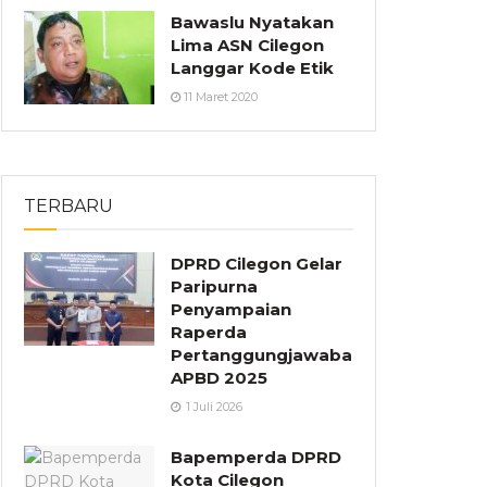
Bawaslu Nyatakan
Lima ASN Cilegon
Langgar Kode Etik
11 Maret 2020
TERBARU
DPRD Cilegon Gelar
Paripurna
Penyampaian
Raperda
Pertanggungjawaban
APBD 2025
1 Juli 2026
Bapemperda DPRD
Kota Cilegon