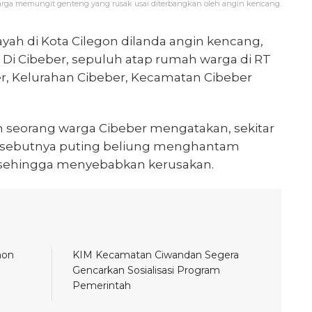
rga memungit genteng yang rusak usai diterbangkan oleh angin kencang.
yah di Kota Cilegon dilanda angin kencang,
g. Di Cibeber, sepuluh atap rumah warga di RT
r, Kelurahan Cibeber, Kecamatan Cibeber
 seorang warga Cibeber mengatakan, sekitar
 disebutnya puting beliung menghantam
 sehingga menyebabkan kerusakan.
hon
KIM Kecamatan Ciwandan Segera
Gencarkan Sosialisasi Program
Pemerintah