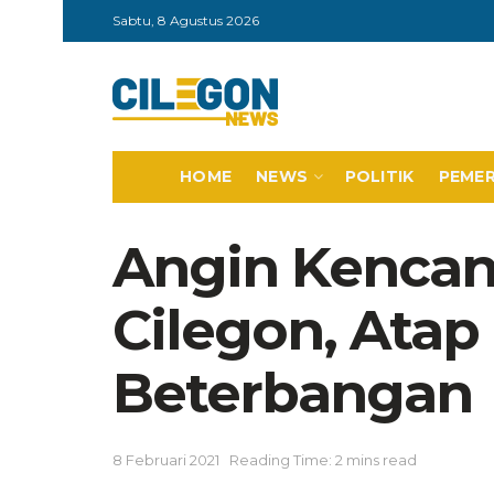
Sabtu, 8 Agustus 2026
HOME
NEWS
POLITIK
PEME
Angin Kencan
Cilegon, Ata
Beterbangan
8 Februari 2021
Reading Time: 2 mins read