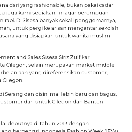
ana dari yang fashionable, bukan pakai cadar
itu juga kami sediakan. Ini agar perempuan
dan rapi. Di Sisesa banyak sekali penggemarnya,
rumah, untuk pergi ke arisan mengantar sekolah
busana yang disiapkan untuk wanita muslim
ment and Sales Sisesa Siriz Zulfikar
ta Cilegon, selain merupakan market middle
erbelanjaan yang direferensikan customer,
a Cilegon.
di Serang dan disini mal lebih baru dan bagus,
i customer dan untuk Cilegon dan Banten
ulai debutnya di tahun 2013 dengan
jang bergengsi Indonesia Fashion Week (IFW)