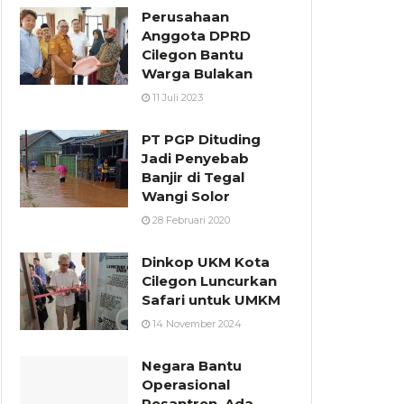
Perusahaan
Anggota DPRD
Cilegon Bantu
Warga Bulakan
11 Juli 2023
PT PGP Dituding
Jadi Penyebab
Banjir di Tegal
Wangi Solor
28 Februari 2020
Dinkop UKM Kota
Cilegon Luncurkan
Safari untuk UMKM
14 November 2024
Negara Bantu
Operasional
Pesantren, Ada