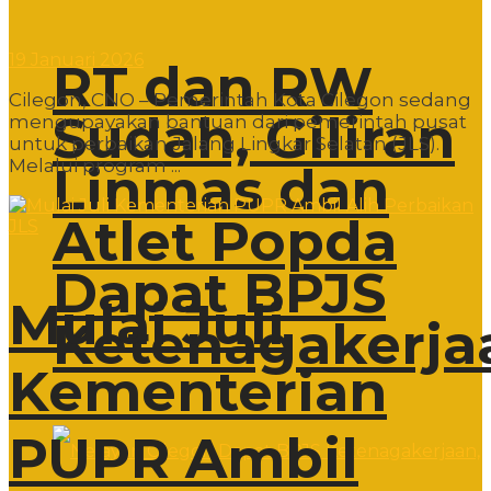
19 Januari 2026
RT dan RW
Cilegon, CNO – Pemerintah Kota Cilegon sedang
Sudah, Giliran
mengupayakan bantuan dari pemerintah pusat
untuk perbaikan Jalang Lingkar Selatan (JLS).
Melalui program ...
Linmas dan
Atlet Popda
Dapat BPJS
Mulai Juli
Ketenagakerja
Kementerian
PUPR Ambil