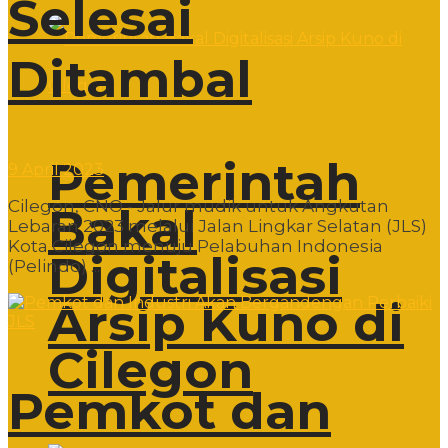
Selesai
Ditambal
Pemerintah
9 April 2023
Cilegon, CNO - Jalur mudik untuk Angkutan
Bakal
Lebaran 2023 melalui Jalan Lingkar Selatan (JLS)
Kota Cilegon menuju Pelabuhan Indonesia
Digitalisasi
(Pelindo) ...
Arsip Kuno di
Cilegon
Pemkot dan