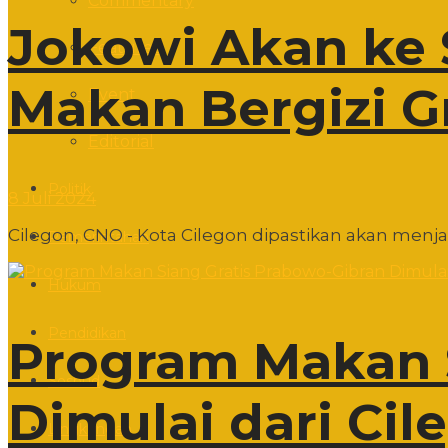
Commentary
Jokowi Akan ke 
Featured
Makan Bergizi Gr
Event
Editorial
Politik
8 Juli 2024
Cilegon, CNO - Kota Cilegon dipastikan akan menjad
Pemerintahan
Hukum
Pendidikan
Program Makan S
Sosbud
Dimulai dari Cil
Lingkungan