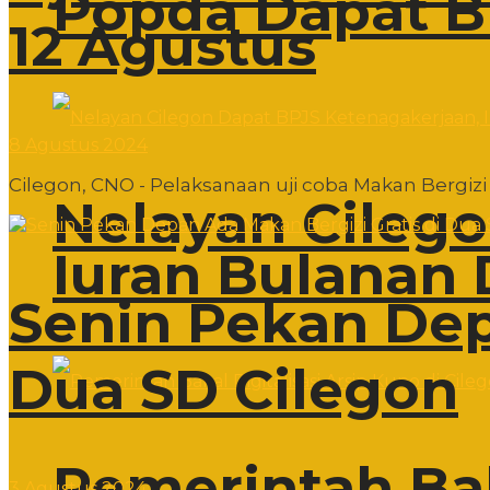
Popda Dapat B
12 Agustus
8 Agustus 2024
Cilegon, CNO - Pelaksanaan uji coba Makan Bergizi 
Nelayan Cileg
Iuran Bulanan 
Senin Pekan Dep
Dua SD Cilegon
Pemerintah Bak
3 Agustus 2024