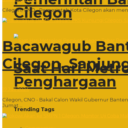
Cilegon
Cilegon, CNO - Pemerintah Kota Cilegon akan mengg
Bacawagub Bant
Cilegon, Sanju
Saat Hari Metr
Penghargaan
19 Juli 2024
Cilegon, CNO - Bakal Calon Wakil Gubernur Bant
Jumat ...
Trending Tags