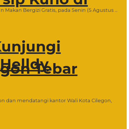
akan Bergizi Gratis, pada Senin (5 Agustus ...
unjungi
Helldy
egon Tebar
n dan mendatangi kantor Wali Kota Cilegon,