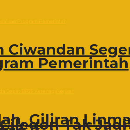
 Ciwandan Sege
ogram Pemerintah
h, Giliran Linma
Cilegon Tak Jadi