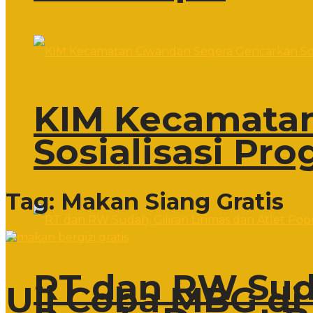
KIM Kecamatan
Sosialisasi Pr
Tag:
Makan Siang Gratis
RT dan RW Suda
Uji Coba MBG di 