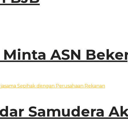
y Minta ASN Beker
ndar Samudera A