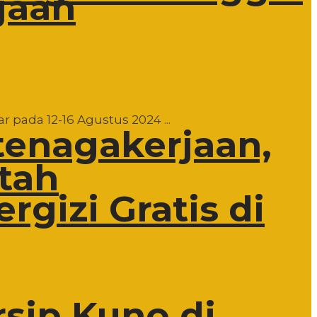
jaan
 pada 12-16 Agustus 2024 ...
tenagakerjaan,
tah
gizi Gratis di
rsip Kuno di