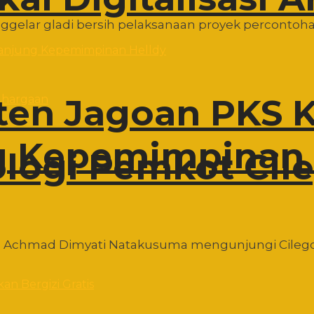
elar gladi bersih pelaksanaan proyek percontohan M
en Jagoan PKS K
ng Kepemimpinan 
ologi Pemkot Cil
en Achmad Dimyati Natakusuma mengunjungi Cilego