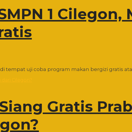
SMPN 1 Cilegon, 
atis
i tempat uji coba program makan bergizi gratis atau
iang Gratis Pra
egon?