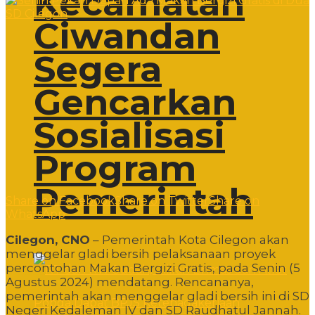
Kecamatan
Ciwandan
Segera
Gencarkan
Sosialisasi
Program
Pemerintah
Share on Facebook
Share on Twitter
Share on
WhatsApp
Cilegon, CNO
– Pemerintah Kota Cilegon akan
menggelar gladi bersih pelaksanaan proyek
percontohan Makan Bergizi Gratis, pada Senin (5
Agustus 2024) mendatang. Rencananya,
pemerintah akan menggelar gladi bersih ini di SD
Negeri Kedaleman IV dan SD Raudhatul Jannah.