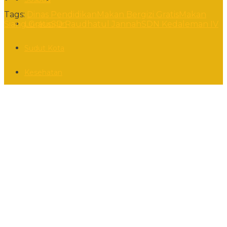
Tags:
Dinas Pendidikan
Makan Bergizi Gratis
Makan
Lingkungan
Siang Gratis
SD Raudhatul Jannah
SDN Kedaleman IV
Sudut Kota
Kesehatan