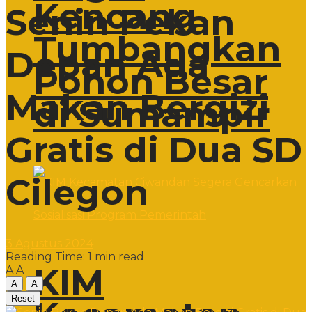
Kencang
Senin Pekan
Tumbangkan
Depan Ada
Pohon Besar
Makan Bergizi
di Sumampir
Gratis di Dua SD
Cilegon
3 Agustus 2024
Reading Time: 1 min read
KIM
A
A
A
A
Reset