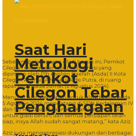
Saat Hari
Metrologi
Sebelum pelaksanaan gladi bersih ini, Pemkot
Cilegon menggelar rapat koordinasi yang
Pemkot
dipimpin oleh Plh Asisten Daerah (Asda) II Kota
Cilegon Ahmad Aziz Setia Ade Putra, di ruang
rapat Asda pada Jumat (2 Agustus 2024).
Cilegon Tebar
Menurut Aziz, persiapan untuk gladi bersih pada
Penghargaan
5 Agustus 2024 mendatang di SDN Kedaleman IV
dan SD Raudhatul Jannah. “Kami memilih SD
untuk gladi bersih, dan semua persiapan telah
siap, insya Allah sudah sangat matang,” kata Aziz.
Aziz juga mengapresiasi dukungan dari berbagai