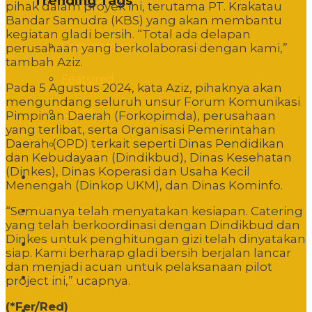
Trending Tags
pihak dalam proyek ini, terutama PT. Krakatau
Bandar Samudra (KBS) yang akan membantu
kegiatan gladi bersih. “Total ada delapan
Commentary
perusahaan yang berkolaborasi dengan kami,”
tambah Aziz.
Featured
Pada 5 Agustus 2024, kata Aziz, pihaknya akan
mengundang seluruh unsur Forum Komunikasi
Event
Pimpinan Daerah (Forkopimda), perusahaan
yang terlibat, serta Organisasi Pemerintahan
Daerah (OPD) terkait seperti Dinas Pendidikan
Editorial
dan Kebudayaan (Dindikbud), Dinas Kesehatan
(Dinkes), Dinas Koperasi dan Usaha Kecil
Politik
Menengah (Dinkop UKM), dan Dinas Kominfo.
“Semuanya telah menyatakan kesiapan. Catering
Pemerintahan
yang telah berkoordinasi dengan Dindikbud dan
Dinkes untuk penghitungan gizi telah dinyatakan
Hukum
siap. Kami berharap gladi bersih berjalan lancar
dan menjadi acuan untuk pelaksanaan pilot
Pendidikan
project ini,” ucapnya.
(*Fer/Red)
Sosbud