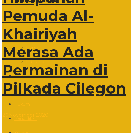
Trending Tags
Pemuda Al-
Commentary
Khairiyah
Featured
Merasa Ada
Event
Editorial
Permainan di
Politik
Pilkada Cilegon
Pemerintahan
Hukum
26 November 2020
Pendidikan
Sosbud