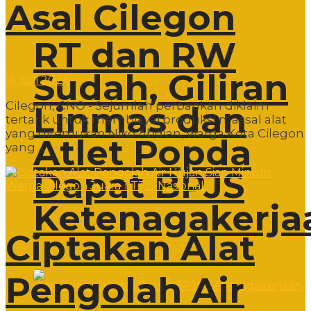
Asal Cilegon
RT dan RW
Sudah, Giliran
16 Juli 2024
Cilegon, CNO - Sejumlah perbankan diklaim
Linmas dan
tertarik untuk membiayai produksi massal alat
yang ditemukan Niko Abdian, warga Kota Cilegon
Atlet Popda
yang ...
Dapat BPJS
Ketenagakerja
Ciptakan Alat
Pengolah Air