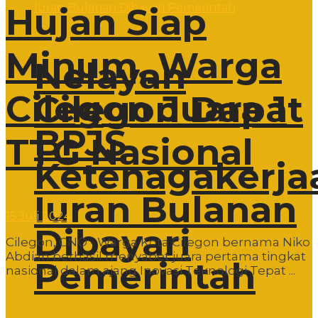
Hujan Siap
Minum, Warga
Nelayan
Cilegon Juara 1
Cilegon Dapat
BPJS
TTG Nasional
Ketenagakerja
Iuran Bulanan
15 Juli 2024
Dibayari
Cilegon, CNO - Warga Kota Cilegon bernama Niko
Abdian berhasil menyabet juara pertama tingkat
Pemerintah
nasional dalam ajang Inovasi Teknologi Tepat ...