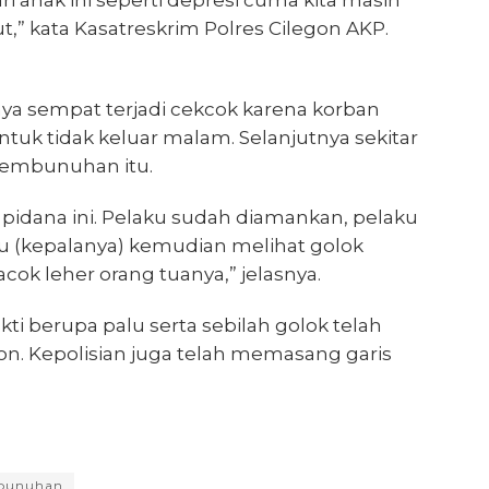
i anak ini seperti depresi cuma kita masih
t,” kata Kasatreskrim Polres Cilegon AKP.
ya sempat terjadi cekcok karena korban
tuk tidak keluar malam. Selanjutnya sekitar
 pembunuhan itu.
k pidana ini. Pelaku sudah diamankan, pelaku
u (kepalanya) kemudian melihat golok
ok leher orang tuanya,” jelasnya.
kti berupa palu serta sebilah golok telah
on. Kepolisian juga telah memasang garis
bunuhan