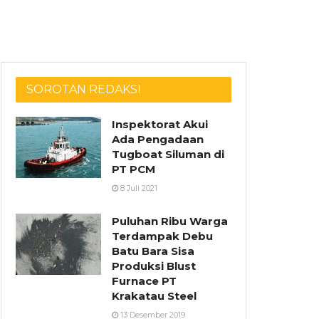
SOROTAN REDAKSI
Inspektorat Akui
Ada Pengadaan
Tugboat Siluman di
PT PCM
8 Juli 2021
Puluhan Ribu Warga
Terdampak Debu
Batu Bara Sisa
Produksi Blust
Furnace PT
Krakatau Steel
13 Desember 2019