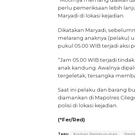
“Motifnya memang diawali dar
perlu pemeriksaan lebih lanju
Maryadi di lokasi kejadian.
Dikatakan Maryadi, sebelumn
melarang anaknya (pelaku) un
pukul 05.00 WIB terjadi aksi
“Jam 05.00 WIB terjadi tinda
anak kandung. Awalnya dipal
tergeletak, tersangka membac
Saat ini pelaku dan barang bu
diamankan di Mapolres Cileg
polisi di lokasi kejadian.
(*Fer/Red)
Tags:
Korban Pembunuhan
Pem