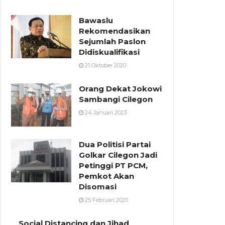
Bawaslu
Rekomendasikan
Sejumlah Paslon
Didiskualifikasi
21 Oktober 2020
Orang Dekat Jokowi
Sambangi Cilegon
24 Januari 2023
Dua Politisi Partai
Golkar Cilegon Jadi
Petinggi PT PCM,
Pemkot Akan
Disomasi
25 Februari 2020
Social Distancing dan Jihad