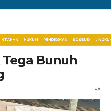
RINTAHAN
HUKUM
PENDIDIKAN
SOSBUD
LINGKU
 Tega Bunuh
g
A
A