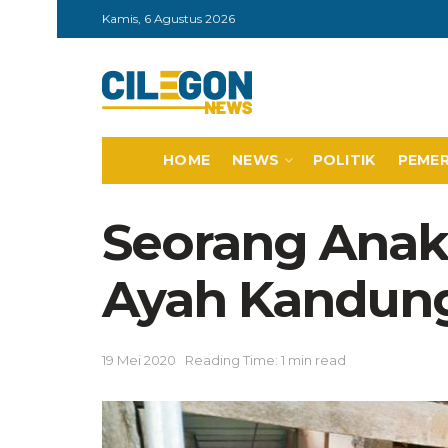
Kamis, 6 Agustus 2026
HOME
NEWS
POLITIK
PEME
Seorang Anak
Ayah Kandun
19 Mei 2020
Reading Time: 1 min read