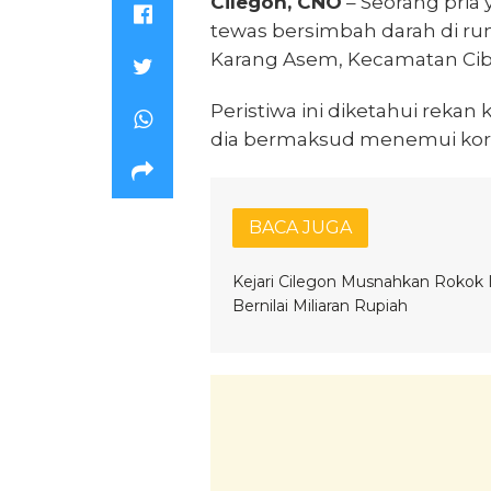
Cilegon, CNO
– Seorang pria
tewas bersimbah darah di ru
Karang Asem, Kecamatan Cibeb
Peristiwa ini diketahui rekan 
dia bermaksud menemui korb
BACA JUGA
Kejari Cilegon Musnahkan Rokok I
Bernilai Miliaran Rupiah