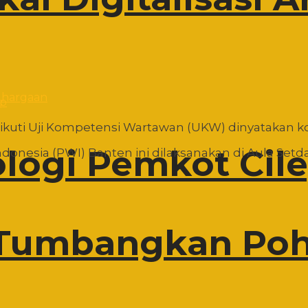
pp
kuti Uji Kompetensi Wartawan (UKW) dinyatakan k
ologi Pemkot Cil
nesia (PWI) Banten ini dilaksanakan di Aula Setda 
Tumbangkan Poho