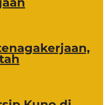
jaan
tenagakerjaan,
tah
rsip Kuno di