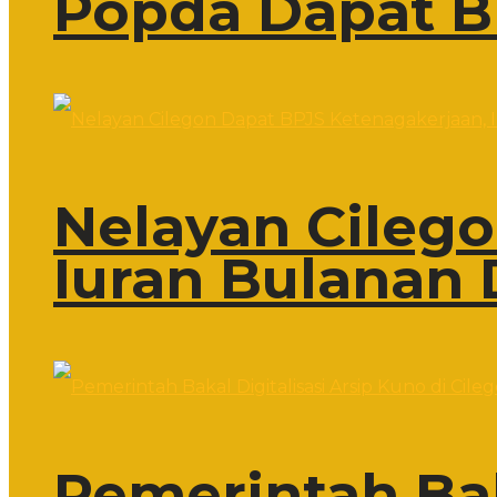
Popda Dapat B
Nelayan Cileg
Iuran Bulanan 
Pemerintah Bak