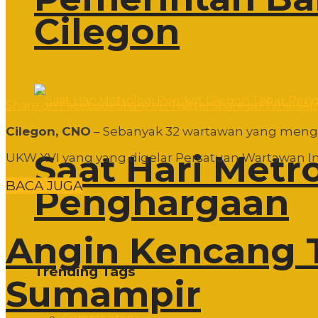
Cilegon
Share on Facebook
Share on Twitter
Share on WhatsA
Cilegon, CNO
– Sebanyak 32 wartawan yang mengi
Saat Hari Metr
UKW XVI yang yang digelar Persatuan Wartawan Indo
BACA JUGA
Penghargaan
Angin Kencang 
Trending Tags
Sumampir