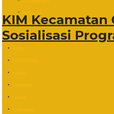
Commentary
Featured
KIM Kecamatan 
Event
Sosialisasi Pro
Editorial
Politik
Pemerintahan
Hukum
Pendidikan
Sosbud
Lingkungan