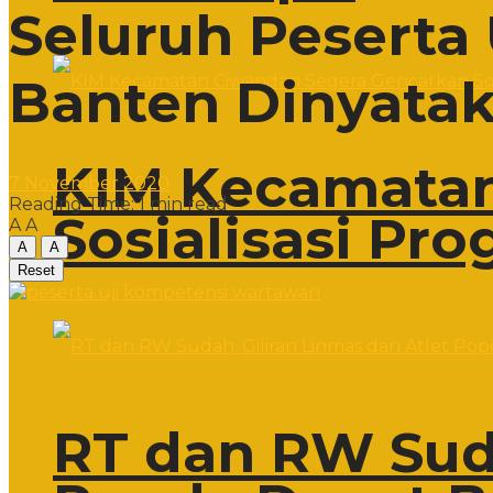
Seluruh Peserta
Banten Dinyatak
KIM Kecamatan
7 November 2020
Reading Time: 1 min read
Sosialisasi Pr
A
A
A
A
Reset
RT dan RW Suda