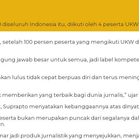
seluruh Indonesia itu, diikuti oleh 4 peserta UK
setelah 100 persen peserta yang mengikuti UKW d
tanggung jawab besar untuk semua, jadi label kompete
takan lulus tidak cepat berpuas diri dan terus me
k memberikan yang terbaik bagi dunia jurnalis,” ujar
usat, Suprapto menyatakan kebanggaannya atas din
erta bukan merupakan puncak dari segalanya dala
n.
ar jadi produk jurnalistik yang menyejukkan, menjad