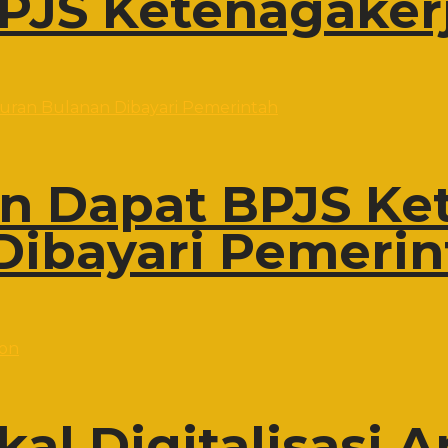
PJS Ketenagaker
on Dapat BPJS Ke
Dibayari Pemerin
al Digitalisasi A