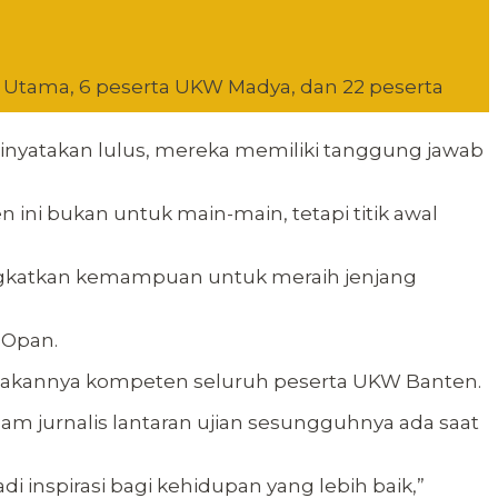
W Utama, 6 peserta UKW Madya, dan 22 peserta
inyatakan lulus, mereka memiliki tanggung jawab
n ini bukan untuk main-main, tetapi titik awal
ningkatkan kemampuan untuk meraih jenjang
 Opan.
yatakannya kompeten seluruh peserta UKW Banten.
m jurnalis lantaran ujian sesungguhnya ada saat
i inspirasi bagi kehidupan yang lebih baik,”