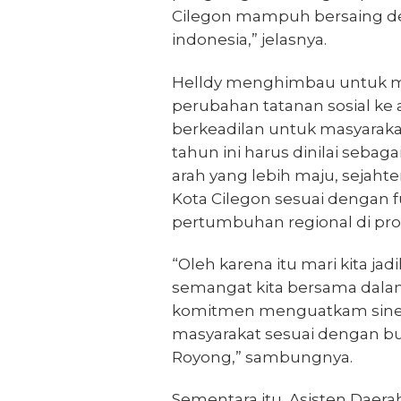
Cilegon mampuh bersaing den
indonesia,” jelasnya.
Helldy menghimbau untuk m
perubahan tatanan sosial ke 
berkeadilan untuk masyaraka
tahun ini harus dinilai seb
arah yang lebih maju, sejaht
Kota Cilegon sesuai dengan f
pertumbuhan regional di prov
“Oleh karena itu mari kita j
semangat kita bersama dalam
komitmen menguatkam sinerg
masyarakat sesuai dengan b
Royong,” sambungnya.
Sementara itu, Asisten Daerah