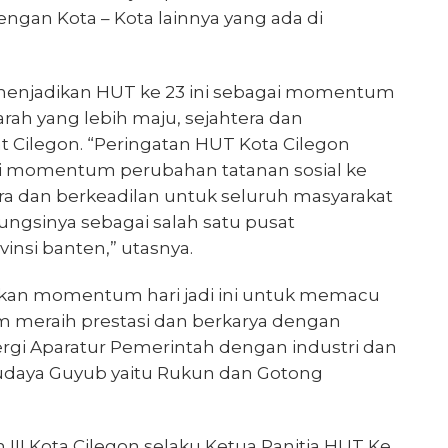
gan Kota – Kota lainnya yang ada di
enjadikan HUT ke 23 ini sebagai momentum
arah yang lebih maju, sejahtera dan
t Cilegon. “Peringatan HUT Kota Cilegon
agai momentum perubahan tatanan sosial ke
era dan berkeadilan untuk seluruh masyarakat
ungsinya sebagai salah satu pusat
insi banten,” utasnya.
adikan momentum hari jadi ini untuk memacu
 meraih prestasi dan berkarya dengan
i Aparatur Pemerintah dengan industri dan
udaya Guyub yaitu Rukun dan Gotong
 III Kota Cilegon selaku Ketua Panitia HUT Ke