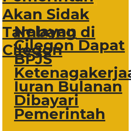
Akan Sidak
Nelayan
Tambang di
Cilegon Dapat
Cilegon
BPJS
Ketenagakerja
Iuran Bulanan
Dibayari
Pemerintah