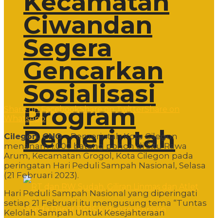
Kecamatan
Ciwandan
Segera
Gencarkan
Sosialisasi
Program
Share on Facebook
Share on Twitter
Share on
WhatsApp
Pemerintah
Cilegon, CNO
– Pemerintah Kota Cilegon
menanam 1.000 batang pohon di Situ Rawa
Arum, Kecamatan Grogol, Kota Cilegon pada
peringatan Hari Peduli Sampah Nasional, Selasa
(21 Februari 2023).
Hari Peduli Sampah Nasional yang diperingati
setiap 21 Februari itu mengusung tema “Tuntas
Kelolah Sampah Untuk Kesejahteraan