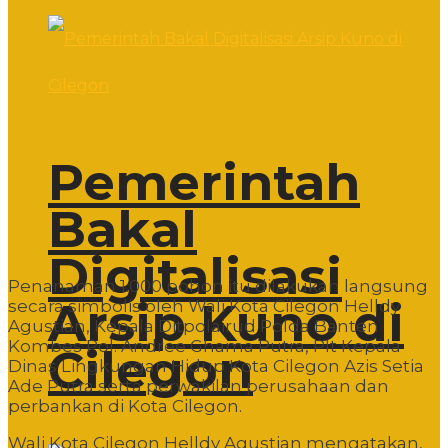
Pemerintah
Bakal
Digitalisasi
Penanaman 1.000 pohon itu dilakukan langsung
Arsip Kuno di
secara simbolis oleh Wali Kota Cilegon Helldy
Agustian, Kepala Ditpolairud Polda Banten
Kombes Pol. Andree Ghama Putra, Plt Kepala
Cilegon
Dinas Lingkungan Hidup Kota Cilegon Azis Setia
Ade Putra serta perwakilan perusahaan dan
perbankan di Kota Cilegon.
Wali Kota Cilegon Helldy Agustian mengatakan,