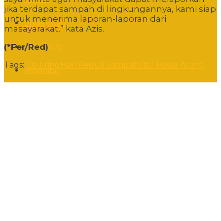
jika terdapat sampah di lingkungannya, kami siap
untuk menerima laporan-laporan dari
Lingkungan
masayarakat,” kata Azis.
(*Fer/Red)
Sudut Kota
Tags:
Co-firing
Hari Peduli Sampah
Situ Rawa Arum
Kesehatan