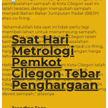
permasalahan sampah di Kota Cilegon saat ini
telah teratasi, dengan mengubah sampah
menjadi Bahan Bakar Jumputan Padat (BBJP)
atau co-firing.
“Alhamdulillah kita saat ini tidak perlu lagi
membeli lahan untuk menampung sampah,
Saat Hari
sebab saat ini Pemerintah Kota Cilegon telah
berhasil dalam mengatasi permasalahan
Metrologi
sampah yakni dengan dikelola menjadi co-firing,
harga satu ton co-firing itu sama dengan harga
satu ton batu bara,” katanya.
Pemkot
Helldy menyampaikan, saat ini Kota Cilegon telah
Cilegon Tebar
menjadi rujukan pengelolaan sampah di
Indonesia. Terbukti, sebanyak 27 kabupaten dan
kota belajar pengelolaan sampah dari Kota
Penghargaan
Cilegon. “Saya bisa mengklaim pada tahun 2024
Kota Cilegon akan menjadi kota di Indonesia yang
devisit sampah,” jelasnya.