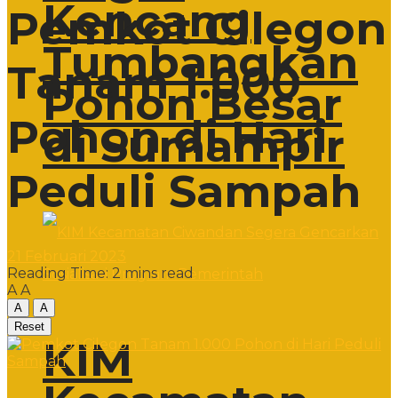
Kencang
Pemkot Cilegon
Tumbangkan
Tanam 1.000
Pohon Besar
Pohon di Hari
di Sumampir
Peduli Sampah
21 Februari 2023
Reading Time: 2 mins read
A
A
A
A
Reset
KIM