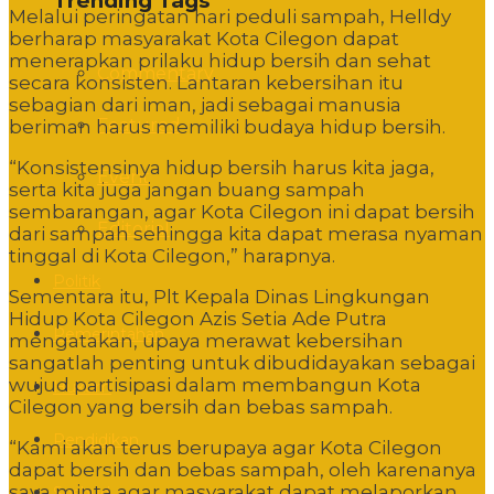
Trending Tags
Melalui peringatan hari peduli sampah, Helldy
berharap masyarakat Kota Cilegon dapat
menerapkan prilaku hidup bersih dan sehat
Commentary
secara konsisten. Lantaran kebersihan itu
sebagian dari iman, jadi sebagai manusia
Featured
beriman harus memiliki budaya hidup bersih.
“Konsistensinya hidup bersih harus kita jaga,
Event
serta kita juga jangan buang sampah
sembarangan, agar Kota Cilegon ini dapat bersih
Editorial
dari sampah sehingga kita dapat merasa nyaman
tinggal di Kota Cilegon,” harapnya.
Politik
Sementara itu, Plt Kepala Dinas Lingkungan
Hidup Kota Cilegon Azis Setia Ade Putra
Pemerintahan
mengatakan, upaya merawat kebersihan
sangatlah penting untuk dibudidayakan sebagai
wujud partisipasi dalam membangun Kota
Hukum
Cilegon yang bersih dan bebas sampah.
Pendidikan
“Kami akan terus berupaya agar Kota Cilegon
dapat bersih dan bebas sampah, oleh karenanya
saya minta agar masyarakat dapat melaporkan
Sosbud