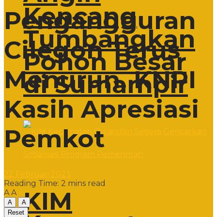
Kencang
Pengangguran
Tumbangkan
Cilegon Terus
Pohon Besar
Menurun, KNPI
di Sumampir
Kasih Apresiasi
Pemkot
22 Februari 2023
Reading Time: 2 mins read
KIM
A
A
A
A
Reset