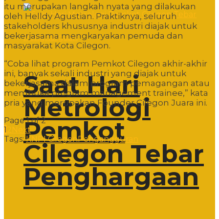
itu merupakan langkah nyata yang dilakukan
oleh Helldy Agustian. Praktiknya, seluruh
stakeholders khususnya industri diajak untuk
bekerjasama mengkaryakan pemuda dan
masyarakat Kota Cilegon.
“Coba lihat program Pemkot Cilegon akhir-akhir
ini, banyak sekali industri yang diajak untuk
Saat Hari
bekerjasama dalam program pemagangan atau
membuka program management trainee,” kata
Metrologi
pria yang merupakan Founder Cilegon Juara ini.
Page 1 of 2
Pemkot
1
2
Next
Tags:
KNPI Cilegon
Pengangguran
Cilegon Tebar
Penghargaan