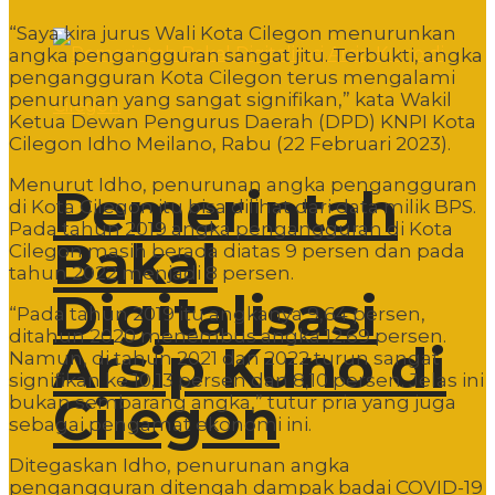
“Saya kira jurus Wali Kota Cilegon menurunkan
angka pengangguran sangat jitu. Terbukti, angka
pengangguran Kota Cilegon terus mengalami
penurunan yang sangat signifikan,” kata Wakil
Ketua Dewan Pengurus Daerah (DPD) KNPI Kota
Cilegon Idho Meilano, Rabu (22 Februari 2023).
Menurut Idho, penurunan angka pengangguran
Pemerintah
di Kota Cilegon itu bisa dilihat dari data milik BPS.
Pada tahun 2019 angka pengangguran di Kota
Bakal
Cilegon masih berada diatas 9 persen dan pada
tahun 2022 menjadi 8 persen.
Digitalisasi
“Pada tahun 2019 itu angkanya 9,64 persen,
ditahun 2020 menembus angka 12.69 persen.
Arsip Kuno di
Namun, di tahun 2021 dan 2022 turun sangat
signifikan ke 10,13 persen dan 8,10 persen. Jelas ini
Cilegon
bukan sembarang angka,” tutur pria yang juga
sebagai pengamat ekonomi ini.
Ditegaskan Idho, penurunan angka
pengangguran ditengah dampak badai COVID-19