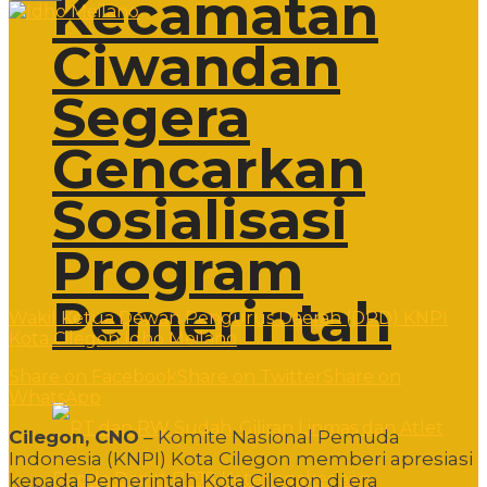
Kecamatan
Ciwandan
Segera
Gencarkan
Sosialisasi
Program
Pemerintah
Wakil Ketua Dewan Pengurus Daerah (DPD) KNPI
Kota Cilegon Idho Meilano
Share on Facebook
Share on Twitter
Share on
WhatsApp
Cilegon, CNO
– Komite Nasional Pemuda
Indonesia (KNPI) Kota Cilegon memberi apresiasi
kepada Pemerintah Kota Cilegon di era