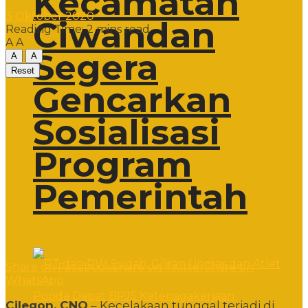
Kecamatan
3 Oktober 2020
Ciwandan
Reading Time: 2 mins read
A
A
Segera
A
A
Reset
Gencarkan
Sosialisasi
Program
Pemerintah
Share on Facebook
Share on Twitter
Share on
WhatsApp
Cilegon, CNO
– Kecelakaan tunggal terjadi di