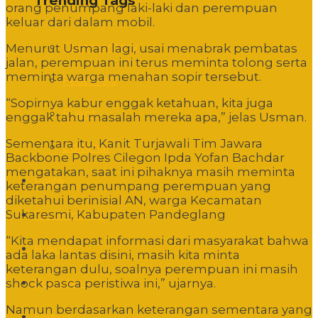
Trending Tags
orang penumpang laki-laki dan perempuan
keluar dari dalam mobil.
Commentary
Menurut Usman lagi, usai menabrak pembatas
jalan, perempuan ini terus meminta tolong serta
meminta warga menahan sopir tersebut.
Featured
“Sopirnya kabur enggak ketahuan, kita juga
Event
enggak tahu masalah mereka apa,” jelas Usman.
Sementara itu, Kanit Turjawali Tim Jawara
Editorial
Backbone Polres Cilegon Ipda Yofan Bachdar
mengatakan, saat ini pihaknya masih meminta
Politik
keterangan penumpang perempuan yang
diketahui berinisial AN, warga Kecamatan
Sukaresmi, Kabupaten Pandeglang
Pemerintahan
“Kita mendapat informasi dari masyarakat bahwa
Hukum
ada laka lantas disini, masih kita minta
keterangan dulu, soalnya perempuan ini masih
shock pasca peristiwa ini,” ujarnya.
Pendidikan
Namun berdasarkan keterangan sementara yang
Sosbud