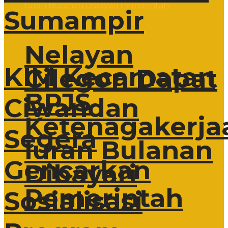
Sumampir
Nelayan
KIM Kecamatan
Cilegon Dapat
BPJS
Ciwandan
Ketenagakerja
Segera
Iuran Bulanan
Gencarkan
Dibayari
Pemerintah
Sosialisasi