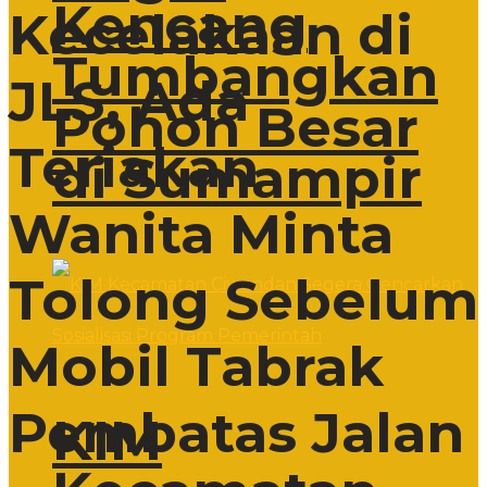
Kencang
Kecelakaan di
Tumbangkan
JLS, Ada
Pohon Besar
Teriakan
di Sumampir
Wanita Minta
Tolong Sebelum
Mobil Tabrak
Pembatas Jalan
KIM