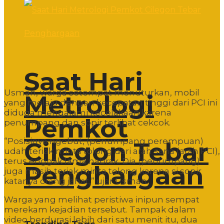
Saat Hari
Usman, warga setempat menuturkan, mobil
Metrologi
yang melaju dengan kecepatan tinggi dari PCI ini
diduga mengalami kecelakaan karena
Pemkot
penumpang dan sopir terlibat cekcok.
“Posisinya ngebut, (penumpang perempuan)
Cilegon Tebar
udah teriak minta tolong dari arah sana (arah PCI),
terus enggak lama nabrak. Dia (penumpang)
Penghargaan
juga masih teriak minta tolong karena si sopir
katanya orang jahat,” ujar Usman.
Warga yang melihat peristiwa inipun sempat
merekam kejadian tersebut. Tampak dalam
video berdurasi lebih dari satu menit itu, dua