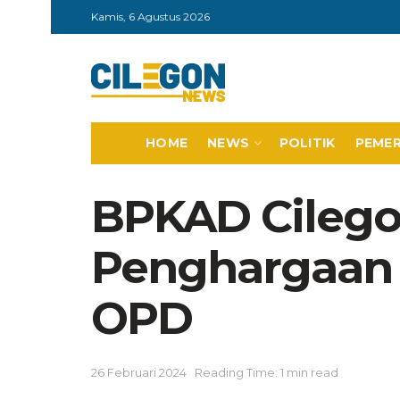
Kamis, 6 Agustus 2026
HOME
NEWS
POLITIK
PEME
BPKAD Cilego
Penghargaan 
OPD
26 Februari 2024
Reading Time: 1 min read