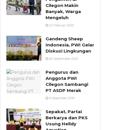
Cilegon Makin
Banyak, Warga
Mengeluh
23 Februari 2020
Gandeng Sheep
Indonesia, PWI Gelar
Diskusi Lingkungan
26 September 2020
Pengurus dan
Anggota PWI
Cilegon Sambangi
PT ASDP Merak
9 Desember 2019
Sepakat, Partai
Berkarya dan PKS
Usung Helldy
Agustian