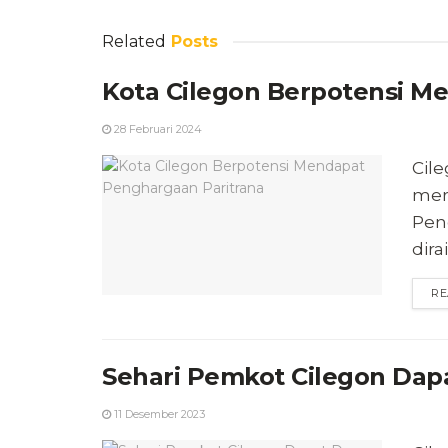
Related
Posts
Kota Cilegon Berpotensi M
28 Februari 2024
Cil
mera
Pen
dira
RE
Sehari Pemkot Cilegon Da
11 Desember 2023