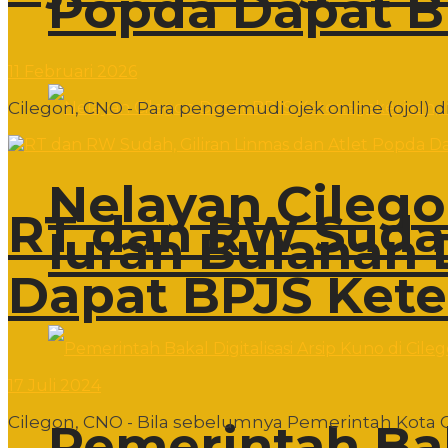
Popda Dapat B
11 Februari 2026
Cilegon, CNO - Para pengemudi ojek online (ojol) d
Nelayan Cileg
RT dan RW Sudah
Iuran Bulanan 
Dapat BPJS Ket
17 Juli 2024
Cilegon, CNO - Bila sebelumnya Pemerintah Kota C
Pemerintah Bak