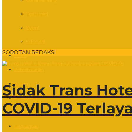
Commentary
Featured
Event
Editorial
SOROTAN REDAKSI
Politik
Pemerintahan
Hukum
Sidak Trans Hote
Pendidikan
COVID-19 Terlaya
Sosbud
Lingkungan