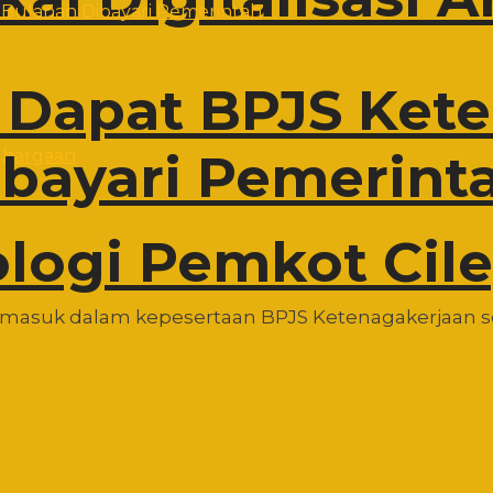
 Dapat BPJS Ket
ibayari Pemerint
ologi Pemkot Cil
 masuk dalam kepesertaan BPJS Ketenagakerjaan sete