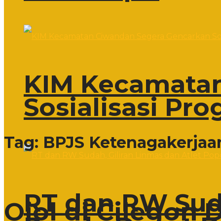
KIM Kecamatan
Sosialisasi Pr
Tag:
BPJS Ketenagakerjaa
RT dan RW Suda
Ojol di Cilegon