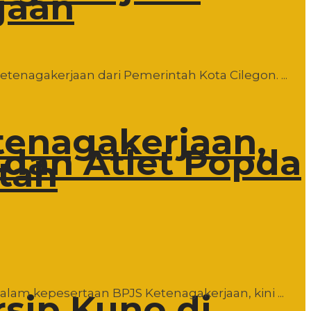
jaan
etenagakerjaan dari Pemerintah Kota Cilegon. ...
tenagakerjaan,
 dan Atlet Popda
tah
am kepesertaan BPJS Ketenagakerjaan, kini ...
rsip Kuno di