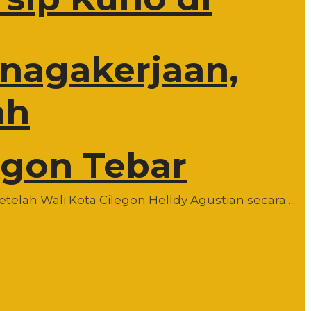
enagakerjaan,
ah
egon Tebar
lah Wali Kota Cilegon Helldy Agustian secara ...