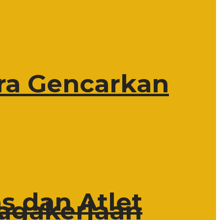
ra Gencarkan
s dan Atlet
nagakerjaan