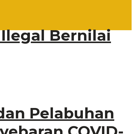
legal Bernilai
 dan Pelabuhan
yebaran COVID-