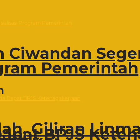
 Ciwandan Sege
ogram Pemerintah
n
h, Giliran Linma
 Dapat BPJS Kete