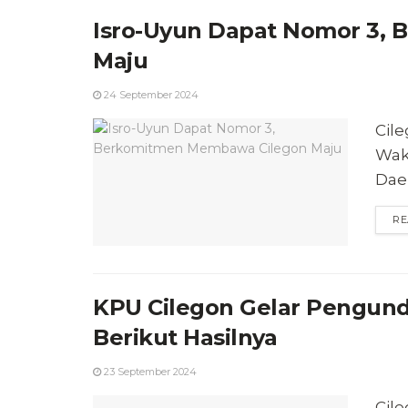
Isro-Uyun Dapat Nomor 3,
Maju
24 September 2024
Cil
Wak
Daer
RE
KPU Cilegon Gelar Pengund
Berikut Hasilnya
23 September 2024
Cil