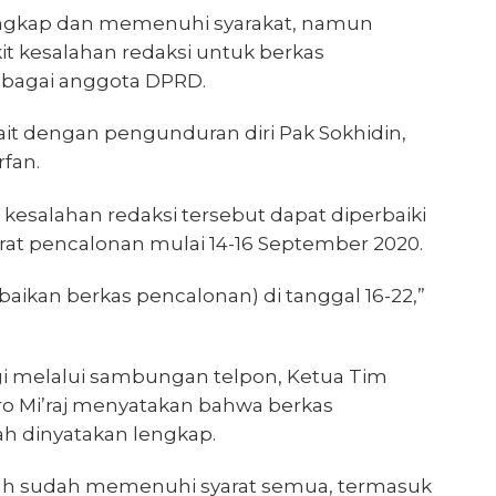
engkap dan memenuhi syarakat, namun
kit kesalahan redaksi untuk berkas
ebagai anggota DPRD.
kait dengan pengunduran diri Pak Sokhidin,
rfan.
it kesalahan redaksi tersebut dapat diperbaiki
rat pencalonan mulai 14-16 September 2020.
ikan berkas pencalonan) di tanggal 16-22,”
gi melalui sambungan telpon, Ketua Tim
ro Mi’raj menyatakan bahwa berkas
ah dinyatakan lengkap.
lah sudah memenuhi syarat semua, termasuk