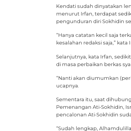
Kendati sudah dinyatakan l
menurut Irfan, terdapat sedi
pengunduran diri Sokhidin s
“Hanya catatan kecil saja ter
kesalahan redaksi saja,” kata I
Selanjutnya, kata Irfan, sedik
di masa perbaikan berkas sya
“Nanti akan diumumkan (perba
ucapnya.
Sementara itu, saat dihubun
Pemenangan Ati-Sokhidin, Is
pencalonan Ati-Sokhidin sud
“Sudah lengkap, Alhamdulil