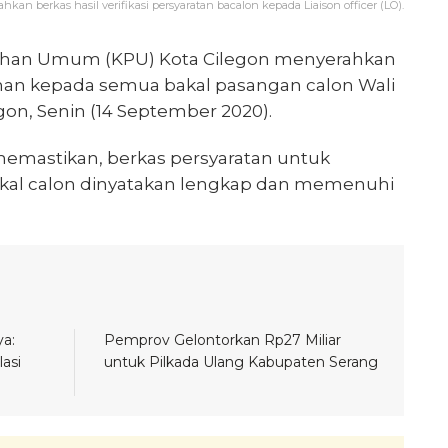
an berkas hasil verifikasi persyaratan bacalon kepada Liaison officer (LO).
lihan Umum (KPU) Kota Cilegon menyerahkan
alonan kepada semua bakal pasangan calon Wali
gon, Senin (14 September 2020).
 memastikan, berkas persyaratan untuk
kal calon dinyatakan lengkap dan memenuhi
a:
Pemprov Gelontorkan Rp27 Miliar
asi
untuk Pilkada Ulang Kabupaten Serang