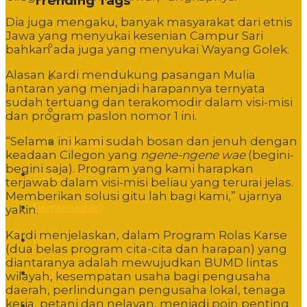
Trending Tags
Dia juga mengaku, banyak masyarakat dari etnis
Jawa yang menyukai kesenian Campur Sari
Commentary
bahkan ada juga yang menyukai Wayang Golek.
Alasan Kardi mendukung pasangan Mulia
Featured
lantaran yang menjadi harapannya ternyata
sudah tertuang dan terakomodir dalam visi-misi
Event
dan program paslon nomor 1 ini.
“Selama ini kami sudah bosan dan jenuh dengan
Editorial
keadaan Cilegon yang
ngene-ngene wae
(begini-
begini saja). Program yang kami harapkan
Politik
terjawab dalam visi-misi beliau yang terurai jelas.
Memberikan solusi gitu lah bagi kami,” ujarnya
Pemerintahan
yakin.
Kardi menjelaskan, dalam Program Rolas Karse
Hukum
(dua belas program cita-cita dan harapan) yang
diantaranya adalah mewujudkan BUMD lintas
Pendidikan
wilayah, kesempatan usaha bagi pengusaha
daerah, perlindungan pengusaha lokal, tenaga
kerja, petani dan nelayan, menjadi poin penting
Sosbud