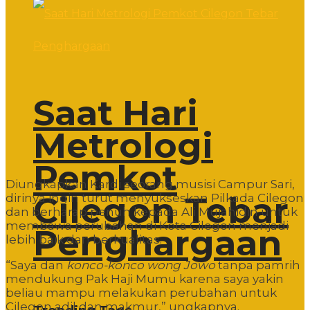
Saat Hari
Metrologi
Pemkot
Diungkapkan Kardi seorang musisi Campur Sari,
Cilegon Tebar
dirinya ingin turut menyukseskan Pilkada Cilegon
dan berharap penuh kepada Ali Mujahidin untuk
membawa perubahan di Kota Cilegon menjadi
Penghargaan
lebih baik dan berkualitas.
“Saya dan
konco-konco wong Jowo
tanpa pamrih
mendukung Pak Haji Mumu karena saya yakin
beliau mampu melakukan perubahan untuk
Cilegon adil dan makmur,” ungkapnya.