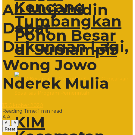
Kencang
Ali Mujahidin
Tumbangkan
Dapat
Pohon Besar
Dukungan Lagi,
di Sumampir
Wong Jowo
Nderek Mulia
13 Oktober 2020
Reading Time: 1 min read
KIM
A
A
A
A
Reset