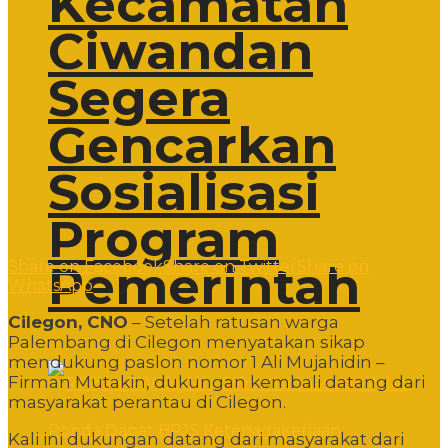
Kecamatan
Ciwandan
Segera
Gencarkan
Sosialisasi
Program
Pemerintah
Share on Facebook
Share on Twitter
Share on
WhatsApp
Cilegon, CNO
– Setelah ratusan warga
Palembang di Cilegon menyatakan sikap
mendukung paslon nomor 1 Ali Mujahidin –
Firman Mutakin, dukungan kembali datang dari
masyarakat perantau di Cilegon.
Kali ini dukungan datang dari masyarakat dari