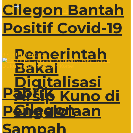
Cilegon Bantah
Positif Covid-19
Pemerintah
9 September 2020
Bakal
Digitalisasi
Pabrik
Arsip Kuno di
Cilegon
Pengelolaan
Sampah