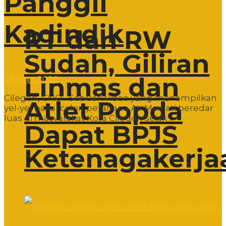
Panggil
Kadindik
RT dan RW
Sudah, Giliran
Linmas dan
2 Maret 2020
Cilegon, CNO - Sebuah video yang menampilkan
Atlet Popda
yel-yel bakal calon petahana Ati Marliati beredar
luas di masyarakat Kota Cilegon sejak ...
Dapat BPJS
Ketenagakerja