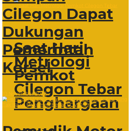
Cilegon Dapat
Dukungan
Saat Hari
Pemerintah
Metrologi
Korsel
Pemkot
Cilegon Tebar
10 November 2023
Penghargaan