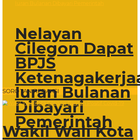
Nelayan
Cilegon Dapat
BPJS
Ketenagakerja
Iuran Bulanan
SOROTAN REDAKSI
Dibayari
Pemerintah
Wakil Wali Kota