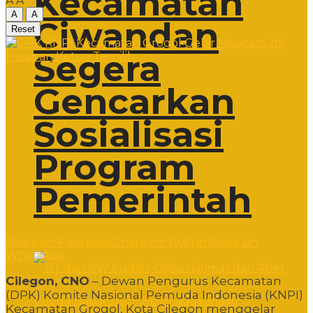
Kecamatan
A
A
A
A
Ciwandan
Reset
Segera
Gencarkan
Sosialisasi
Program
Pemerintah
Share on Facebook
Share on Twitter
Share on
WhatsApp
Cilegon, CNO
– Dewan Pengurus Kecamatan
(DPK) Komite Nasional Pemuda Indonesia (KNPI)
Kecamatan Grogol, Kota Cilegon menggelar