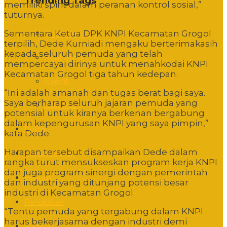
Trending Tags
memiliki spirit dalam peranan kontrol sosial,”
tuturnya.
Sementara Ketua DPK KNPI Kecamatan Grogol
Commentary
terpilih, Dede Kurniadi mengaku berterimakasih
kepada seluruh pemuda yang telah
Featured
mempercayai dirinya untuk menahkodai KNPI
Kecamatan Grogol tiga tahun kedepan.
Event
“Ini adalah amanah dan tugas berat bagi saya.
Saya berharap seluruh jajaran pemuda yang
Editorial
potensial untuk kiranya berkenan bergabung
dalam kepengurusan KNPI yang saya pimpin,”
Politik
kata Dede.
Harapan tersebut disampaikan Dede dalam
Pemerintahan
rangka turut mensukseskan program kerja KNPI
dan juga program sinergi dengan pemerintah
Hukum
dan industri yang ditunjang potensi besar
industri di Kecamatan Grogol.
Pendidikan
“Tentu pemuda yang tergabung dalam KNPI
harus bekerjasama dengan industri demi
Sosbud