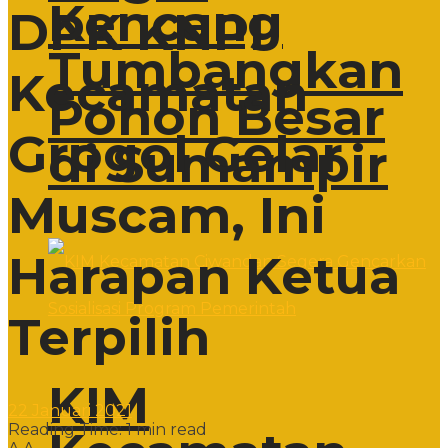
Kencang
DPK KNPI
Tumbangkan
Kecamatan
Pohon Besar
Grogol Gelar
di Sumampir
Muscam, Ini
Harapan Ketua
Terpilih
KIM
22 Januari 2021
Reading Time: 1 min read