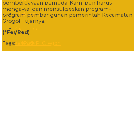
pemberdayaan pemuda. Kami pun harus
mengawal dan mensukseskan program-
Lingkungan
program pembangunan pemerintah Kecamatan
Grogol,” ujarnya.
Sudut Kota
(*Fer/Red)
Tags:
KNPI
KNPI Cilegon
Kesehatan