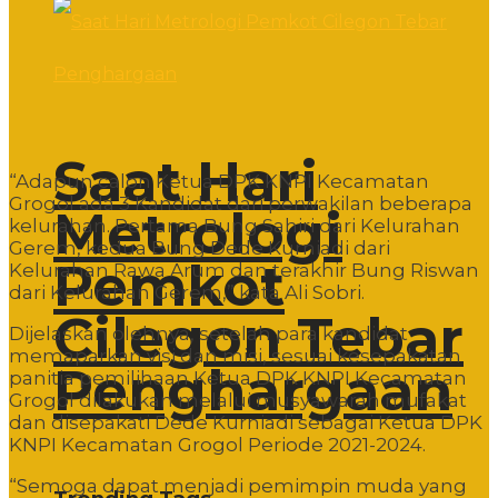
Saat Hari
“Adapun calon Ketua DPK KNPI Kecamatan
Grogol ada 3 Kandidat dari perwakilan beberapa
Metrologi
kelurahan. Pertama Bung Sahiri dari Kelurahan
Gerem, kedua Bung Dede Kurniadi dari
Pemkot
Kelurahan Rawa Arum dan terakhir Bung Riswan
dari Kelurahan Gerem,” kata Ali Sobri.
Cilegon Tebar
Dijelaskan olehnya, setelah para kandidat
memaparkan visi dan misi, sesuai kesepakatan
Penghargaan
panitia pemilihaan Ketua DPK KNPI Kecamatan
Grogol dilakukan melalui musyawarah mufakat
dan disepakati Dede Kurniadi sebagai Ketua DPK
KNPI Kecamatan Grogol Periode 2021-2024.
“Semoga dapat menjadi pemimpin muda yang