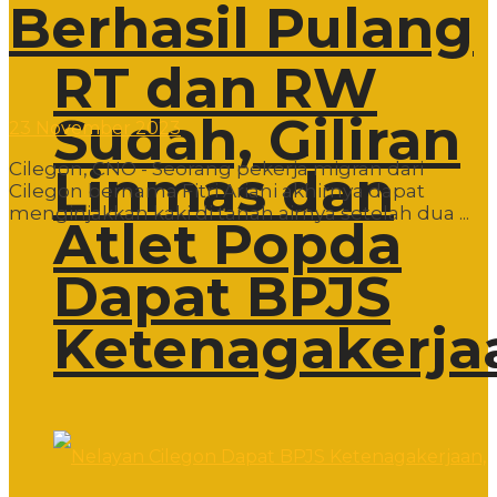
Berhasil Pulang
RT dan RW
Sudah, Giliran
23 November 2023
Cilegon, CNO - Seorang pekerja migran dari
Linmas dan
Cilegon bernama Fitri Ariani akhirnya dapat
menginjakkan kaki di tanah airnya setelah dua ...
Atlet Popda
Dapat BPJS
Ketenagakerja