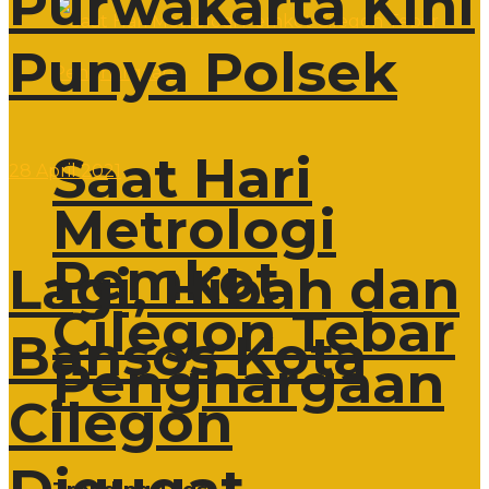
Purwakarta Kini
Punya Polsek
Saat Hari
28 April 2021
Metrologi
Pemkot
Lagi, Hibah dan
Cilegon Tebar
Bansos Kota
Penghargaan
Cilegon