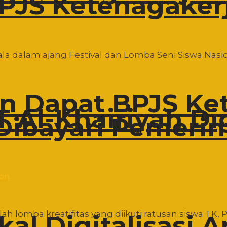
PJS Ketenagaker
la dalam ajang Festival dan Lomba Seni Siswa Nasion
on Dapat BPJS Ke
 Al-Khairiyah Di
Dibayari Pemerin
h lomba kreatifitas yang diikuti ratusan siswa TK, P
al Digitalisasi A