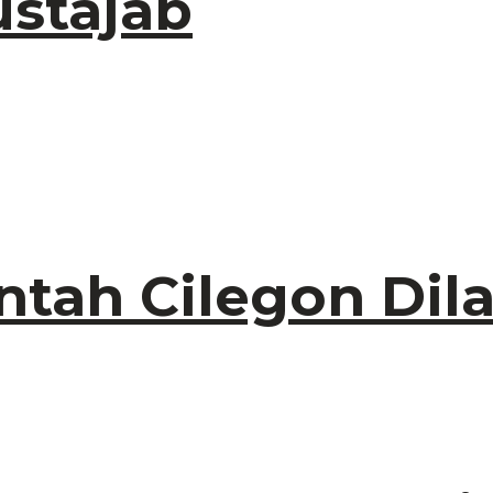
stajab
tah Cilegon Dila