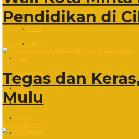
Commentary
Pendidikan di C
Featured
Event
Editorial
11 Maret 2020
Politik
Tegas dan Keras
Pemerintahan
Hukum
Mulu
Pendidikan
Sosbud
15 Februari 2023
Lingkungan