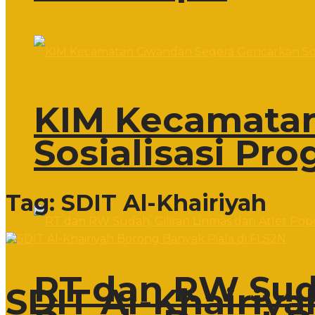
KIM Kecamatan
Sosialisasi Pr
Tag:
SDIT Al-Khairiyah
RT dan RW Suda
SDIT Al-Khairiy