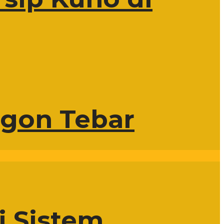
egon Tebar
i Sistem