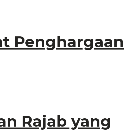
at Penghargaan
lan Rajab yang