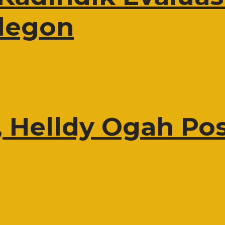
ilegon
, Helldy Ogah Pos