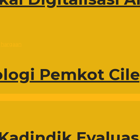
ologi Pemkot Cil
Kadindik Evaluas