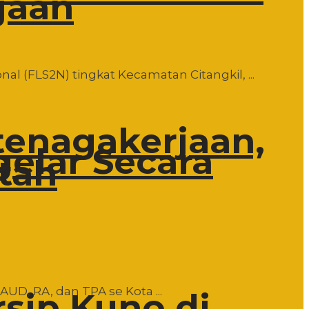
jaan
al (FLS2N) tingkat Kecamatan Citangkil, ...
tenagakerjaan,
gelar Secara
tah
AUD, RA, dan TPA se Kota ...
rsip Kuno di