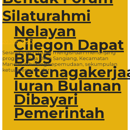
Silaturahmi
Nelayan
Cilegon Dapat
20 Juni 2020
Serang, CNO - Guna mengisi dan menunjang
BPJS
program kerja Desa Sangiang, Kecamatan
Mancak di bidang kepemudaan, sekumpulan
Ketenagakerja
ketua pemuda dari ...
Iuran Bulanan
Dibayari
Pemerintah