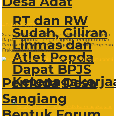
Desa Adat
RT dan RW
4 Februari 2022
Sudah, Giliran
Serang, CNO - DPRD Provinsi Banten menggelar
Rapat Paripurna dengan agenda Pengumuman
Linmas dan
Perubahan Susunan Keanggotaan dan Pimpinan
Fraksi Partai Amanat ...
Atlet Popda
Dapat BPJS
Ketenagakerja
Pemuda Desa
Sangiang
Bentuk Forum