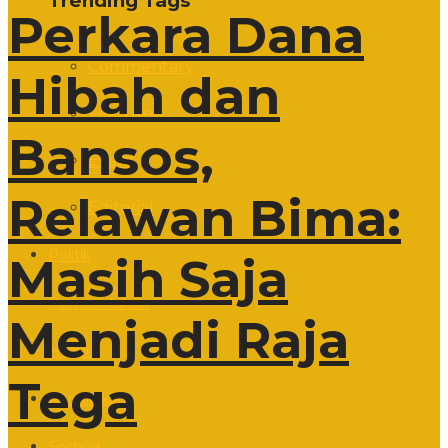
Trending Tags
Perkara Dana
Commentary
Hibah dan
Featured
Bansos,
Event
Relawan Bima:
Editorial
Politik
Masih Saja
Pemerintahan
Menjadi Raja
Hukum
Tega
Pendidikan
Sosbud