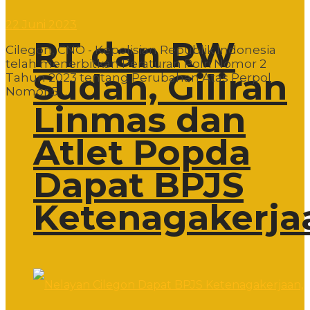
22 Juni 2023
RT dan RW
Cilegon, CNO - Kepolisian Republik Indonesia
telah menerbitkan Peraturan Polri Nomor 2
Sudah, Giliran
Tahun 2023 tentang Perubahan Atas Perpol
Nomor 5 ...
Linmas dan
Atlet Popda
Dapat BPJS
Ketenagakerja