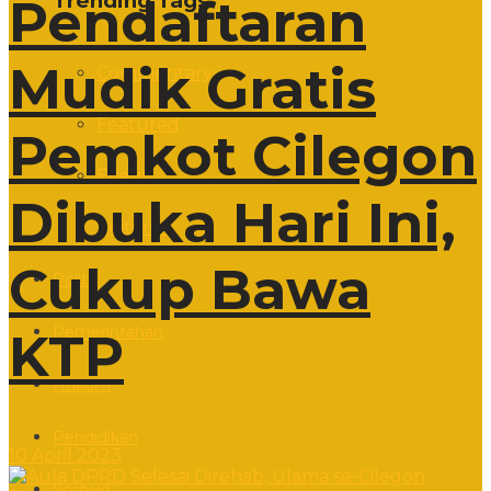
Trending Tags
Pendaftaran
Mudik Gratis
Commentary
Featured
Pemkot Cilegon
Event
Dibuka Hari Ini,
Editorial
Cukup Bawa
Politik
Pemerintahan
KTP
Hukum
Pendidikan
10 April 2023
Sosbud