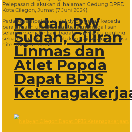
Pelepasan dilakukan di halaman Gedung DPRD
Kota Cilegon, Jumat (7 Juni 2024).
RT dan RW
Pada kesempatan ini Helldy berpesan kepada
para jamaah untuk senantiasa menjaga lisan
Sudah, Giliran
selama menjalankan ibadah haji. Hal itu penting
sebab lisan bisa menentukan haji seseorang bisa
diterima atau tidak.
Linmas dan
Atlet Popda
Dapat BPJS
Ketenagakerja