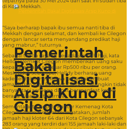
tepatnya pada 30 Mei 2024 dan saat ini sudah tiba
di Kota Mekkah.
“Saya berharap bapak ibu semua nanti tiba di
Mekkah dengan selamat, dan kembali ke Cilegon
dengan lancar serta menyandang predikat haji
yang mabrur,” tuturnya.
Pemerintah
Sebagai tanda sayang kepada jamaah haji, kata
Bakal
Helldy, Pemkot Cilegon memberikan uang saku
kepada jamaah sebesar Rp500 ribu per orang.
Meski tidak seberapa, Helldy berharap uang
Digitalisasi
kadedeuh itu membawa keberkahan buat
jamaah dan juga Pemkot Cilegon. “Mungkin tidak
Arsip Kuno di
banyak tapi semoga dapat bermanfaat ketika
berada di sana,” tuturnya.
Cilegon
Sementara itu Kepala Kantor Kemenag Kota
Cilegon Amin Hidayat mengatakan, jumlah
jamaah haji kloter 64 dari Kota Cilegon sebanyak
283 orang yang terdiri dari 155 jamaah laki-laki dan