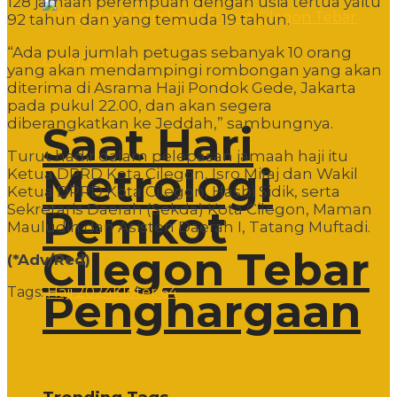
128 jamaah perempuan dengan usia tertua yaitu
92 tahun dan yang temuda 19 tahun.
“Ada pula jumlah petugas sebanyak 10 orang
yang akan mendampingi rombongan yang akan
diterima di Asrama Haji Pondok Gede, Jakarta
pada pukul 22.00, dan akan segera
diberangkatkan ke Jeddah,” sambungnya.
Saat Hari
Turut hadir dalam pelepasan jamaah haji itu
Metrologi
Ketua DPRD Kota Cilegon, Isro Miraj dan Wakil
Ketua DPRD Kota Cilegon, Hasbi Sidik, serta
Sekretaris Daerah (Sekda) Kota Cilegon, Maman
Pemkot
Mauludin dan Asisten Daerah I, Tatang Muftadi.
Cilegon Tebar
(*Adv/Red)
Tags:
Haji 2024
Kloter 64
Penghargaan