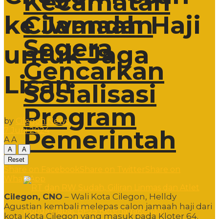
Kecamatan
Ciwandan
ke Jamaah Haji
Segera
untuk Jaga
Gencarkan
Lisan
Sosialisasi
Program
by
Cilegon News
Pemerintah
7 Juni 2024
A
A
A
A
Reset
Share on Facebook
Share on Twitter
Share on
WhatsApp
Cilegon, CNO
– Wali Kota Cilegon, Helldy
Agustian kembali melepas calon jamaah haji dari
kota Kota Cilegon yang masuk pada Kloter 64.