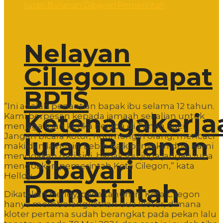
Nelayan
Cilegon Dapat
BPJS
“Ini adalah penantian bapak ibu selama 12 tahun.
Ketenagakerja
Kami berpesan kepada jamaah sekalian untuk
menjaga lisan ketika berada di Tanah Suci.
Jangan bicara kotor, ngomongin orang, mencaci
Iuran Bulanan
maki dan lain-lain. Lebih baik banyakin doa. Kami
mendoakan dari sini, bapak ibu juga jangan lupa
Dibayari
mendoakan pemerintah Kota Cilegon,” kata
Helldy.
Pemerintah
Dikatakan Helldy, pada tahun ini Kota Cilegon
hanya memberangkatkan dua kloter, dimana
kloter pertama sudah berangkat pada pekan lalu