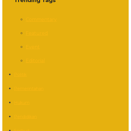
Trending Tags
Commentary
Featured
Event
Editorial
Politik
Pemerintahan
Hukum
Pendidikan
Sosbud