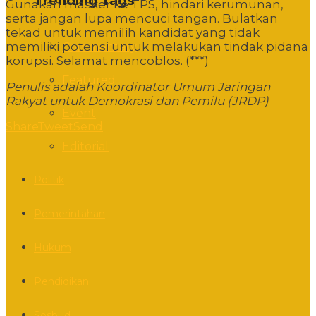
Trending Tags
Gunakan masker ke TPS, hindari kerumunan,
serta jangan lupa mencuci tangan. Bulatkan
tekad untuk memilih kandidat yang tidak
memiliki potensi untuk melakukan tindak pidana
Commentary
korupsi. Selamat mencoblos. (***)
Featured
Penulis adalah Koordinator Umum Jaringan
Rakyat untuk Demokrasi dan Pemilu (JRDP)
Event
Share
Tweet
Send
Editorial
Politik
Pemerintahan
Hukum
Pendidikan
Sosbud