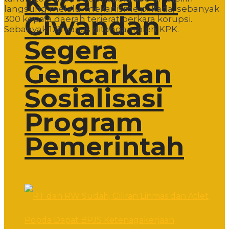
Kecamatan
langsung melalui mekanisme pilkada, sebanyak
Ciwandan
300 kepala daerah terjerat perkara korupsi.
Sebanyak 128 kasus ditangani oleh KPK.
Segera
Gencarkan
Sosialisasi
Program
Pemerintah