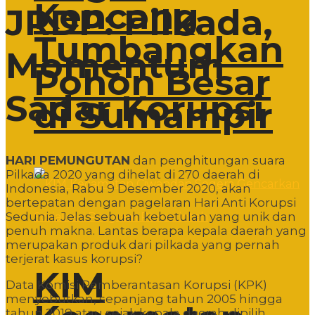
Kencang
JRDP: Pilkada,
Tumbangkan
Momentum
Pohon Besar
Sadar Korupsi
di Sumampir
HARI PEMUNGUTAN
dan penghitungan suara
Pilkada 2020 yang dihelat di 270 daerah di
Indonesia, Rabu 9 Desember 2020, akan
bertepatan dengan pagelaran Hari Anti Korupsi
Sedunia. Jelas sebuah kebetulan yang unik dan
penuh makna. Lantas berapa kepala daerah yang
merupakan produk dari pilkada yang pernah
terjerat kasus korupsi?
KIM
Data Komisi Pemberantasan Korupsi (KPK)
menyebutkan, sepanjang tahun 2005 hingga
tahun 2019 atau sejak kepala daerah dipilih