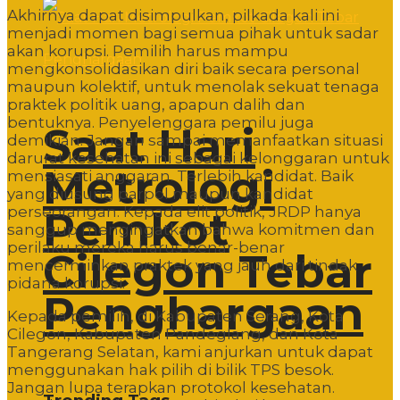
Akhirnya dapat disimpulkan, pilkada kali ini
menjadi momen bagi semua pihak untuk sadar
akan korupsi. Pemilih harus mampu
mengkonsolidasikan diri baik secara personal
maupun kolektif, untuk menolak sekuat tenaga
praktek politik uang, apapun dalih dan
bentuknya. Penyelenggara pemilu juga
Saat Hari
demikian. Jangan sampai memanfaatkan situasi
darurat kesehatan ini sebagai kelonggaran untuk
Metrologi
mensiasati anggaran. Terlebih kandidat. Baik
yang diusung parpol maupun kandidat
perseorangan. Kepada elit politik, JRDP hanya
Pemkot
sanggup mengingatkan bahwa komitmen dan
perilaku mereka harus benar-benar
Cilegon Tebar
mencerminkan praktek yang jauh dari tindak
pidana korupsi.
Penghargaan
Kepada pemilih, di Kabupaten Serang, Kota
Cilegon, Kabupaten Pandeglang, dan Kota
Tangerang Selatan, kami anjurkan untuk dapat
menggunakan hak pilih di bilik TPS besok.
Jangan lupa terapkan protokol kesehatan.