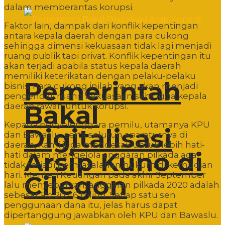
dalam memberantas korupsi.
Faktor lain, dampak dari konflik kepentingan
antara kepala daerah dengan para cukong
sehingga dimensi kekuasaan tidak lagi menjadi
ruang publik tapi privat. Konflik kepentingan itu
akan terjadi apabila status kepala daerah
memiliki keterikatan dengan pelaku-pelaku
Pemerintah
bisnis. Para cukong inilah yang akan menjadi
pengendali ruang kekuasaan sehingga kepala
Bakal
daerah rawan untuk korupsi.
Kepada penyelenggara pemilu, utamanya KPU
Digitalisasi
dan Bawaslu, serta seluruh aparaturnya di
daerah, kami juga mendesak untuk lebih hati-
Arsip Kuno di
hati dalam mengelola anggaran pilkada agar
tidak terjadi permasalahan hukum di kemudian
hari. Menteri Keuangan pada akhir September
Cilegon
lalu menyebutkan, anggaran pilkada 2020 adalah
sebesar Rp 20,46 triliun. Setiap satu sen
penggunaan dana itu, jelas harus dapat
dipertanggung jawabkan oleh KPU dan Bawaslu.