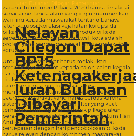
Karena itu momen Pilkada 2020 harus dimaknai
sebagai pertanda alam yang ingin memberikan
warning kepada masyarakat tentang bahaya
laten korupsi. Korelasi kejahatan korupsi dan
Nelayan
pilkada sangat lekat karena produk pilkada
seperti gubernur, bupati dan wali kota adalah
Cilegon Dapat
profesi yang sangat potensial untuk melakukan
korupsi.
BPJS
Untuk itu masyarakat harus melakukan
screening yang ketat kepada calon-calon kepala
Ketenagakerja
daerah yang akan dipilih. Screening bisa
dilakukan dengan cara memahami rekam jejak
Iuran Bulanan
calon sehingga produk pilkada bisa
meminimalisir potensi korupsi bagi kepala
daerah. Masyarakat yang harus cerdas karena
Dibayari
sistem kita tidak melakukan filter yang kuat
terhadap kemungkinan produk pilkada akan
Pemerintah
berakhir pada masalah korupsi. Momentum Hari
Anti Korupsi Sedunia yang akan diperingati
bertepatan dengan hari pencobolosan pilkada
harus relevan dengan komitmen masyarakat