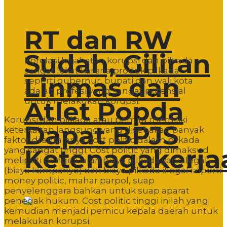
RT dan RW
Sudah, Giliran
Korelasi kejahatan korupsi dan pilkada
sangat lekat karena produk pilkada
Linmas dan
seperti gubernur, bupati dan wali kota
adalah profesi yang sangat potensial
untuk melakukan korupsi.
Atlet Popda
Korupsi dan pilkada atau pemilu memiliki
Dapat BPJS
keterkaitan langsung yang disebakan banyak
faktor di antaranya cost politic dalam pilkada
Ketenagakerja
yang sangat tinggi. Cost politic yang dimaksud
meliputi pengeluaran biaya pilkada yang legal
(biaya kampanye) dan biaya pilkada illegal seperti
money politic, mahar parpol, suap
penyelenggara bahkan untuk suap aparat
penegak hukum. Cost politic tinggi inilah yang
kemudian menjadi pemicu kepala daerah untuk
melakukan korupsi.