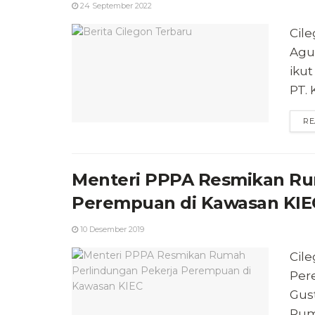
24 September 2022
Cile
Agu
iku
PT. 
RE
Menteri PPPA Resmikan Ru
Perempuan di Kawasan KIE
10 Desember 2019
Cil
Per
Gus
Rum