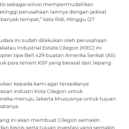
ktis sebagai solusi mempermudahkan
petinggi perusahaan lainnya dengan jadwal
banyak tempat,” kata Ridi, Minggu (27
 udara ini sudah dilakukan oleh perusahaan
tau Industrial Estate Cilegon (KIEC) ini
er tipe Bell 429 buatan Amerika Serikat (AS).
tuk para tenant KSP yang berasal dari Jepang
ukan kepada kami agar tersedianya
wasan industri Kota Cilegon untuk
eka menuju Jakarta khususnya untuk tujuan
katanya.
terbang ini akan membuat Cilegon semakin
 dan bisnis serta tujuan investasi yang semakin