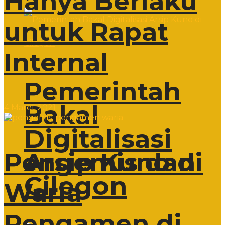
Hanya Berlaku
untuk Rapat
Internal
Pemerintah
Bakal
4 Maret 2021
Digitalisasi
Arsip Kuno di
Pengemis dan
Cilegon
Waria
Pengamen di