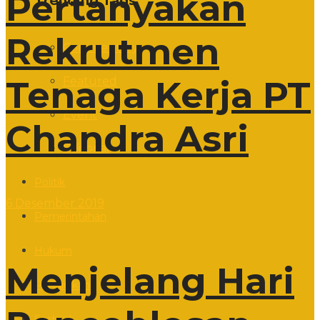
Pertanyakan
Trending Tags
Rekrutmen
Commentary
Tenaga Kerja PT
Featured
Event
Chandra Asri
Editorial
Politik
6 Desember 2019
Pemerintahan
Hukum
Menjelang Hari
Pendidikan
Sosbud