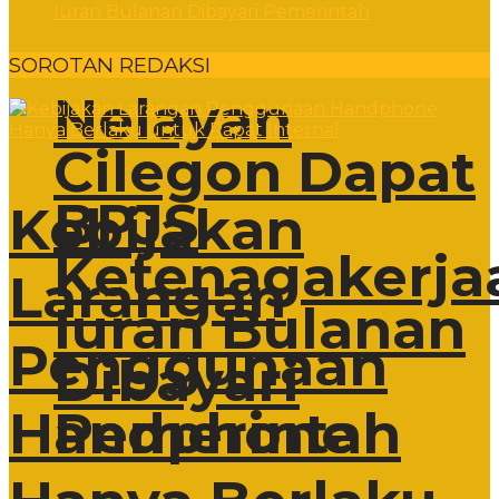
SOROTAN REDAKSI
Nelayan
Cilegon Dapat
BPJS
Kebijakan
Ketenagakerja
Larangan
Iuran Bulanan
Penggunaan
Dibayari
Pemerintah
Handphone