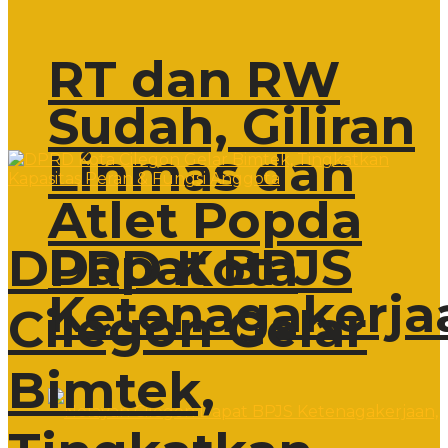
RT dan RW
Sudah, Giliran
Linmas dan
Atlet Popda
Dapat BPJS
DPRD Kota
Ketenagakerja
Cilegon Gelar
Bimtek,