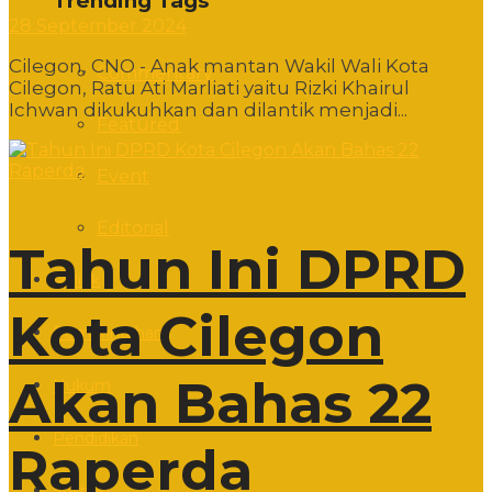
Trending Tags
28 September 2024
Cilegon, CNO - Anak mantan Wakil Wali Kota
Commentary
Cilegon, Ratu Ati Marliati yaitu Rizki Khairul
Ichwan dikukuhkan dan dilantik menjadi...
Featured
Event
Editorial
Tahun Ini DPRD
Politik
Kota Cilegon
Pemerintahan
Akan Bahas 22
Hukum
Pendidikan
Raperda
Sosbud